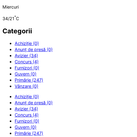
Miercuri
°
34/21
C
Categorii
Achiziție (0)
Anunț de presă (0)
Avizier (34)
Concurs (4)
Furnizori (0)
Guvern (0)
Primărie (247)
Vânzare (0)
Achiziție (0)
Anunț de presă (0)
Avizier (34)
Concurs (4)
Furnizori (0)
Guvern (0)
Primărie (247)