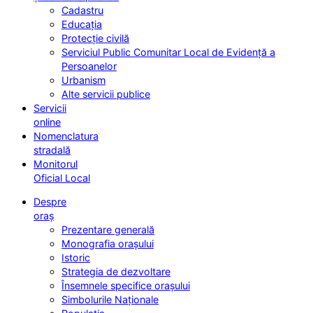
Cadastru
Educația
Protecție civilă
Serviciul Public Comunitar Local de Evidență a
Persoanelor
Urbanism
Alte servicii publice
Servicii
online
Nomenclatura
stradală
Monitorul
Oficial Local
Despre
oraș
Prezentare generală
Monografia orașului
Istoric
Strategia de dezvoltare
Însemnele specifice orașului
Simbolurile Naționale