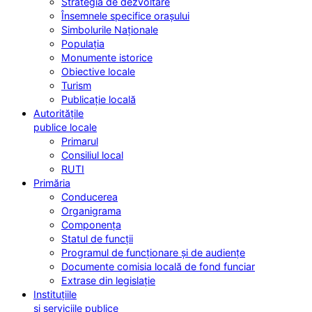
Strategia de dezvoltare
Însemnele specifice orașului
Simbolurile Naționale
Populația
Monumente istorice
Obiective locale
Turism
Publicație locală
Autoritățile
publice locale
Primarul
Consiliul local
RUTI
Primăria
Conducerea
Organigrama
Componența
Statul de funcții
Programul de funcționare și de audiențe
Documente comisia locală de fond funciar
Extrase din legislație
Instituțiile
și serviciile publice