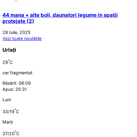
44 mana + alte boli, daunatori legume in spatii
protejate (2)
28 Iulie, 2025
Vezi toate noutățile
Urlați
°
29
C
cer fragmentat
Răsărit: 06:09
Apus: 20:31
Luni
°
33/19
C
Marți
°
37/20
C