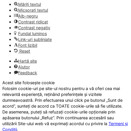
Măriți textul
Micșorați textul
Alb-negru
Contrast ridicat
Contrast negativ
Fundal luminos
Link-uri subliniate
Font lizibil
Reset
Hartă site
Ajutor
Feedback
Acest site folosește cookie
Folosim cookie-uri pe site-ul nostru pentru a vă oferi cea mai
relevantă experiență, reținând preferințele și vizitele
dumneavoastră. Prin efectuarea unui click pe butonul „Sunt de
acord”, sunteți de acord ca TOATE cookie-urile să fie utilizate.
De asemenea, puteți să refuzați cookie-urile opționale prin
apăsarea butonului „Refuz”. Prin continuarea accesării sau
utilizării Site-ului web vă exprimați acordul cu privire la
Termeni și
Condiții
.