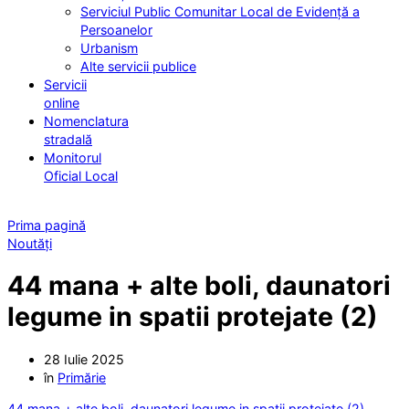
Serviciul Public Comunitar Local de Evidență a
Persoanelor
Urbanism
Alte servicii publice
Servicii
online
Nomenclatura
stradală
Monitorul
Oficial Local
Prima pagină
Noutăți
44 mana + alte boli, daunatori
legume in spatii protejate (2)
28 Iulie 2025
în
Primărie
44 mana + alte boli, daunatori legume in spatii protejate (2)