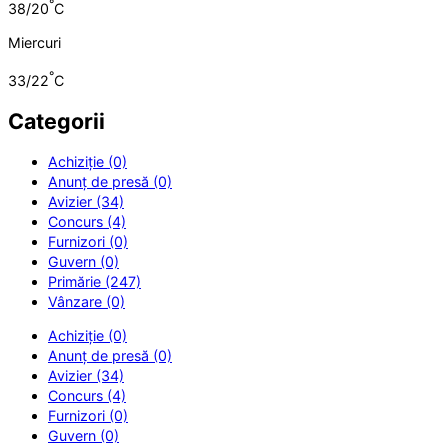
°
38/20
C
Miercuri
°
33/22
C
Categorii
Achiziție (0)
Anunț de presă (0)
Avizier (34)
Concurs (4)
Furnizori (0)
Guvern (0)
Primărie (247)
Vânzare (0)
Achiziție (0)
Anunț de presă (0)
Avizier (34)
Concurs (4)
Furnizori (0)
Guvern (0)