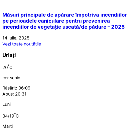
Măsuri principale de apărare împotriva incendiilor
pe perioadele caniculare pentru prevenirea
incendiilor de vegetație uscată/de pădure – 2025
14 Iulie, 2025
Vezi toate noutățile
Urlați
°
20
C
cer senin
Răsărit: 06:09
Apus: 20:31
Luni
°
34/19
C
Marți