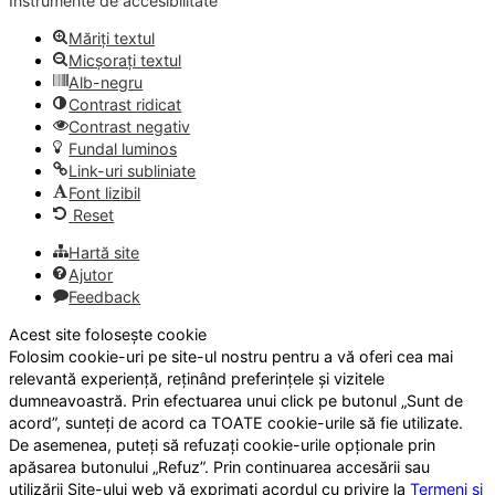
Instrumente de accesibilitate
Măriți textul
Micșorați textul
Alb-negru
Contrast ridicat
Contrast negativ
Fundal luminos
Link-uri subliniate
Font lizibil
Reset
Hartă site
Ajutor
Feedback
Acest site folosește cookie
Folosim cookie-uri pe site-ul nostru pentru a vă oferi cea mai
relevantă experiență, reținând preferințele și vizitele
dumneavoastră. Prin efectuarea unui click pe butonul „Sunt de
acord”, sunteți de acord ca TOATE cookie-urile să fie utilizate.
De asemenea, puteți să refuzați cookie-urile opționale prin
apăsarea butonului „Refuz”. Prin continuarea accesării sau
utilizării Site-ului web vă exprimați acordul cu privire la
Termeni și