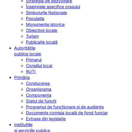
Strategia de dezvoltare
Însemnele specifice orașului
Simbolurile Naționale
Populația
Monumente istorice
Obiective locale
Turism
Publicație locală
Autoritățile
publice locale
Primarul
Consiliul local
RUTI
Primăria
Conducerea
Organigrama
Componența
Statul de funcții
Programul de funcționare și de audiențe
Documente comisia locală de fond funciar
Extrase din legislație
Instituțiile
și serviciile publice