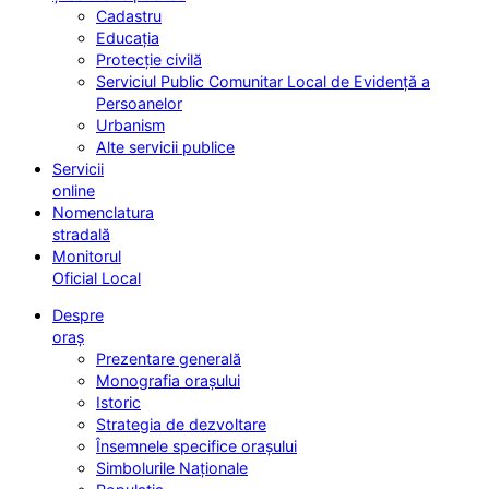
Cadastru
Educația
Protecție civilă
Serviciul Public Comunitar Local de Evidență a
Persoanelor
Urbanism
Alte servicii publice
Servicii
online
Nomenclatura
stradală
Monitorul
Oficial Local
Despre
oraș
Prezentare generală
Monografia orașului
Istoric
Strategia de dezvoltare
Însemnele specifice orașului
Simbolurile Naționale