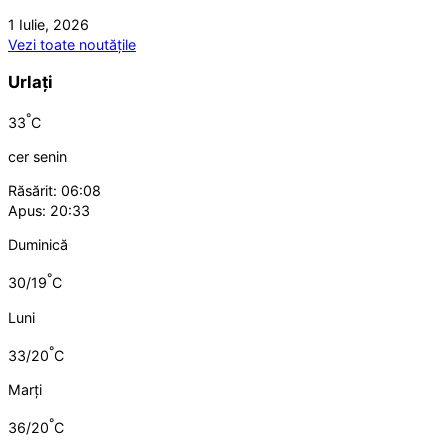
1 Iulie, 2026
Vezi toate noutățile
Urlați
°
33
C
cer senin
Răsărit: 06:08
Apus: 20:33
Duminică
°
30/19
C
Luni
°
33/20
C
Marți
°
36/20
C