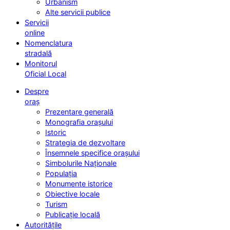
Urbanism
Alte servicii publice
Servicii
online
Nomenclatura
stradală
Monitorul
Oficial Local
Despre
oraș
Prezentare generală
Monografia orașului
Istoric
Strategia de dezvoltare
Însemnele specifice orașului
Simbolurile Naționale
Populația
Monumente istorice
Obiective locale
Turism
Publicație locală
Autoritățile