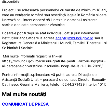
disponibile.
Proiectul se adresează persoanelor cu vârsta de minimum 18 ani,
care au cetățenie română sau reședință legală în România și care
lucrează sau intenționează să lucreze în domeniul asistenței
sociale dedicate persoanelor vârstnice.
Dosarele pot fi depuse atât individual, cât și prin intermediul
instituțiilor angajatoare la adresa
adapt@mmuncii.gov.ro
sau la
Registratura Generală a Ministerului Muncii, Familiei, Tineretului și
Solidarității Sociale.
Mai multe informații regăsiți la link-ul:
https://mmuncii.gov.ro/cursuri-gratuite-pentru-viitorii-ingrijitori-
ai-persoanelor-varstnice-inscrierile-incep-de-la-1-iulie-2026/
Pentru informații suplimentare vă puteți adresa Direcției de
Asistență Socială Urlați – persoană de contact Director Executiv
Catrinescu Geanina Marilena, telefon 0244.271429 interior 1017.
Mai multe noutăți
COMUNICAT DE PRESĂ