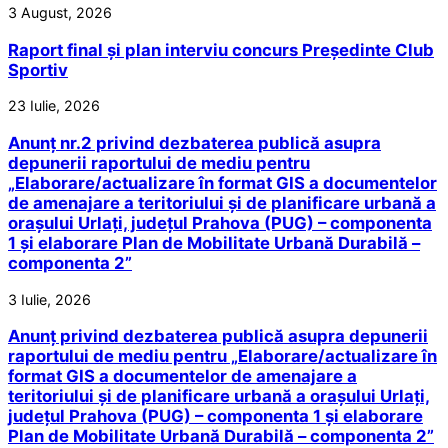
3 August, 2026
Raport final și plan interviu concurs Președinte Club
Sportiv
23 Iulie, 2026
Anunț nr.2 privind dezbaterea publică asupra
depunerii raportului de mediu pentru
„Elaborare/actualizare în format GIS a documentelor
de amenajare a teritoriului și de planificare urbană a
orașului Urlați, județul Prahova (PUG) – componenta
1 și elaborare Plan de Mobilitate Urbană Durabilă –
componenta 2”
3 Iulie, 2026
Anunț privind dezbaterea publică asupra depunerii
raportului de mediu pentru „Elaborare/actualizare în
format GIS a documentelor de amenajare a
teritoriului și de planificare urbană a orașului Urlați,
județul Prahova (PUG) – componenta 1 și elaborare
Plan de Mobilitate Urbană Durabilă – componenta 2”