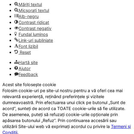
Măriți textul
Micșorați textul
Alb-negru
Contrast ridicat
Contrast negativ
Fundal luminos
Link-uri subliniate
Font lizibil
Reset
Hartă site
Ajutor
Feedback
Acest site folosește cookie
Folosim cookie-uri pe site-ul nostru pentru a vă oferi cea mai
relevantă experiență, reținând preferințele și vizitele
dumneavoastră. Prin efectuarea unui click pe butonul „Sunt de
acord”, sunteți de acord ca TOATE cookie-urile să fie utilizate.
De asemenea, puteți să refuzați cookie-urile opționale prin
apăsarea butonului „Refuz”. Prin continuarea accesării sau
utilizării Site-ului web vă exprimați acordul cu privire la
Termeni și
Condiții
.