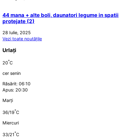
44 mana + alte boli, daunatori legume in spatii
protejate (2)
28 Iulie, 2025
Vezi toate noutățile
Urlați
°
20
C
cer senin
Răsărit: 06:10
Apus: 20:30
Marți
°
36/19
C
Miercuri
°
33/21
C