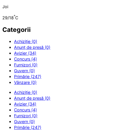
Joi
°
29/18
C
Categorii
Achiziție (0)
Anunț de presă (0)
Avizier (34)
Concurs (4)
Furnizori (0)
Guvern (0)
Primărie (247)
Vânzare (0)
Achiziție (0)
Anunț de presă (0)
Avizier (34)
Concurs (4)
Furnizori (0)
Guvern (0)
Primărie (247)