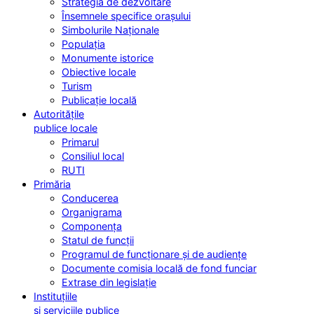
Strategia de dezvoltare
Însemnele specifice orașului
Simbolurile Naționale
Populația
Monumente istorice
Obiective locale
Turism
Publicație locală
Autoritățile
publice locale
Primarul
Consiliul local
RUTI
Primăria
Conducerea
Organigrama
Componența
Statul de funcții
Programul de funcționare și de audiențe
Documente comisia locală de fond funciar
Extrase din legislație
Instituțiile
și serviciile publice