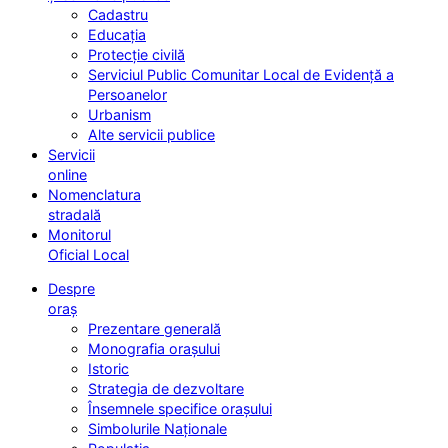
Cadastru
Educația
Protecție civilă
Serviciul Public Comunitar Local de Evidență a
Persoanelor
Urbanism
Alte servicii publice
Servicii
online
Nomenclatura
stradală
Monitorul
Oficial Local
Despre
oraș
Prezentare generală
Monografia orașului
Istoric
Strategia de dezvoltare
Însemnele specifice orașului
Simbolurile Naționale