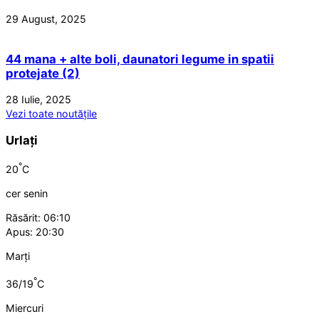
29 August, 2025
44 mana + alte boli, daunatori legume in spatii
protejate (2)
28 Iulie, 2025
Vezi toate noutățile
Urlați
°
20
C
cer senin
Răsărit: 06:10
Apus: 20:30
Marți
°
36/19
C
Miercuri