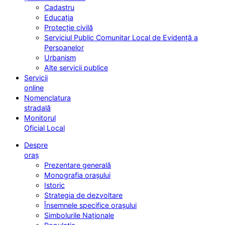
Cadastru
Educația
Protecție civilă
Serviciul Public Comunitar Local de Evidență a
Persoanelor
Urbanism
Alte servicii publice
Servicii
online
Nomenclatura
stradală
Monitorul
Oficial Local
Despre
oraș
Prezentare generală
Monografia orașului
Istoric
Strategia de dezvoltare
Însemnele specifice orașului
Simbolurile Naționale