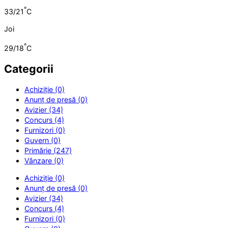
°
33/21
C
Joi
°
29/18
C
Categorii
Achiziție (0)
Anunț de presă (0)
Avizier (34)
Concurs (4)
Furnizori (0)
Guvern (0)
Primărie (247)
Vânzare (0)
Achiziție (0)
Anunț de presă (0)
Avizier (34)
Concurs (4)
Furnizori (0)