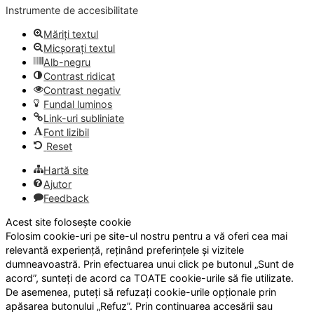
Instrumente de accesibilitate
Măriți textul
Micșorați textul
Alb-negru
Contrast ridicat
Contrast negativ
Fundal luminos
Link-uri subliniate
Font lizibil
Reset
Hartă site
Ajutor
Feedback
Acest site folosește cookie
Folosim cookie-uri pe site-ul nostru pentru a vă oferi cea mai
relevantă experiență, reținând preferințele și vizitele
dumneavoastră. Prin efectuarea unui click pe butonul „Sunt de
acord”, sunteți de acord ca TOATE cookie-urile să fie utilizate.
De asemenea, puteți să refuzați cookie-urile opționale prin
apăsarea butonului „Refuz”. Prin continuarea accesării sau