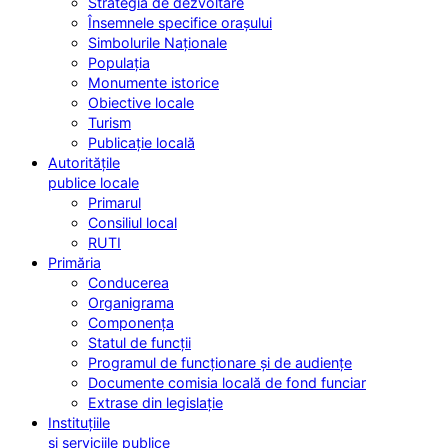
Strategia de dezvoltare
Însemnele specifice orașului
Simbolurile Naționale
Populația
Monumente istorice
Obiective locale
Turism
Publicație locală
Autoritățile
publice locale
Primarul
Consiliul local
RUTI
Primăria
Conducerea
Organigrama
Componența
Statul de funcții
Programul de funcționare și de audiențe
Documente comisia locală de fond funciar
Extrase din legislație
Instituțiile
și serviciile publice