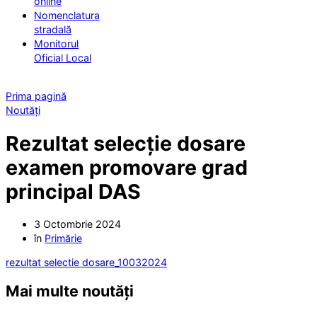
online
Nomenclatura
stradală
Monitorul
Oficial Local
Prima pagină
Noutăți
Rezultat selecție dosare
examen promovare grad
principal DAS
3 Octombrie 2024
în
Primărie
rezultat selectie dosare_10032024
Mai multe noutăți