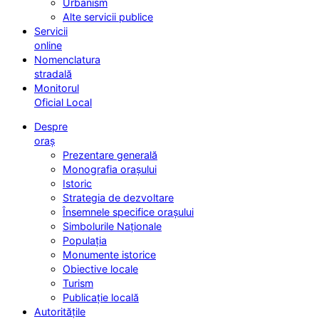
Urbanism
Alte servicii publice
Servicii
online
Nomenclatura
stradală
Monitorul
Oficial Local
Despre
oraș
Prezentare generală
Monografia orașului
Istoric
Strategia de dezvoltare
Însemnele specifice orașului
Simbolurile Naționale
Populația
Monumente istorice
Obiective locale
Turism
Publicație locală
Autoritățile