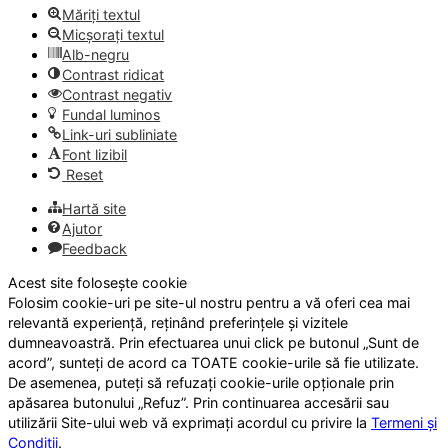
Măriți textul
Micșorați textul
Alb-negru
Contrast ridicat
Contrast negativ
Fundal luminos
Link-uri subliniate
Font lizibil
Reset
Hartă site
Ajutor
Feedback
Acest site folosește cookie
Folosim cookie-uri pe site-ul nostru pentru a vă oferi cea mai
relevantă experiență, reținând preferințele și vizitele
dumneavoastră. Prin efectuarea unui click pe butonul „Sunt de
acord”, sunteți de acord ca TOATE cookie-urile să fie utilizate.
De asemenea, puteți să refuzați cookie-urile opționale prin
apăsarea butonului „Refuz”. Prin continuarea accesării sau
utilizării Site-ului web vă exprimați acordul cu privire la
Termeni și
Condiții
.