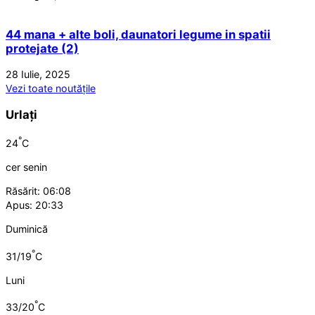
44 mana + alte boli, daunatori legume in spatii
protejate (2)
28 Iulie, 2025
Vezi toate noutățile
Urlați
°
24
C
cer senin
Răsărit: 06:08
Apus: 20:33
Duminică
°
31/19
C
Luni
°
33/20
C