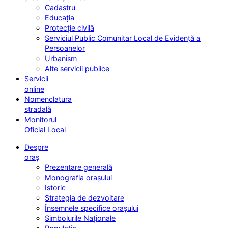
Cadastru
Educația
Protecție civilă
Serviciul Public Comunitar Local de Evidență a
Persoanelor
Urbanism
Alte servicii publice
Servicii
online
Nomenclatura
stradală
Monitorul
Oficial Local
Despre
oraș
Prezentare generală
Monografia orașului
Istoric
Strategia de dezvoltare
Însemnele specifice orașului
Simbolurile Naționale