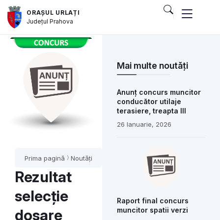
ORAȘUL URLAȚI
Județul
Prahova
Mai multe noutăți
Anunț concurs muncitor
conducător utilaje
terasiere, treapta III
26 Ianuarie, 2026
Prima pagină
Noutăți
Rezultat
selecție
Raport final concurs
muncitor spatii verzi
dosare