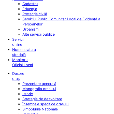
Cadastru
Educația
Protecție civilă
Serviciul Public Comunitar Local de Evidență a
Persoanelor
Urbanism
Alte servicii publice
Servicii
online
Nomenclatura
stradală
Monitorul
Oficial Local
Despre
oraș
Prezentare generală
Monografia orașului
Istoric
Strategia de dezvoltare
Însemnele specifice orașului
Simbolurile Naționale