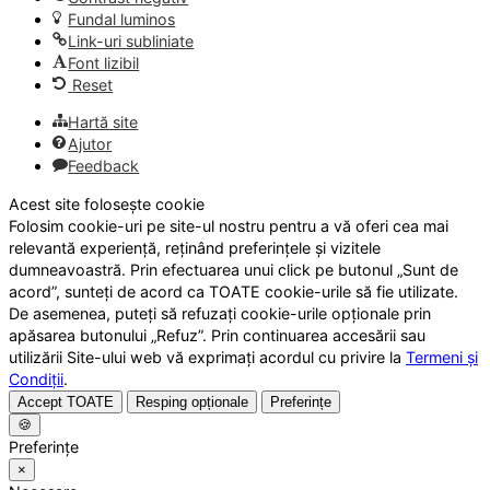
Fundal luminos
Link-uri subliniate
Font lizibil
Reset
Hartă site
Ajutor
Feedback
Acest site folosește cookie
Folosim cookie-uri pe site-ul nostru pentru a vă oferi cea mai
relevantă experiență, reținând preferințele și vizitele
dumneavoastră. Prin efectuarea unui click pe butonul „Sunt de
acord”, sunteți de acord ca TOATE cookie-urile să fie utilizate.
De asemenea, puteți să refuzați cookie-urile opționale prin
apăsarea butonului „Refuz”. Prin continuarea accesării sau
utilizării Site-ului web vă exprimați acordul cu privire la
Termeni și
Condiții
.
Accept TOATE
Resping opționale
Preferințe
🍪
Preferințe
×