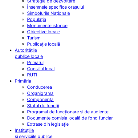
Strategia de dezvoltare
Însemnele specifice orașului
Simbolurile Naționale
Populația
Monumente istorice
Obiective locale
Turism
Publicație locală
Autoritățile
publice locale
Primarul
Consiliul local
RUTI
Primăria
Conducerea
Organigrama
Componența
Statul de funcții
Programul de funcționare și de audiențe
Documente comisia locală de fond funciar
Extrase din legislație
Instituțiile
și serviciile publice