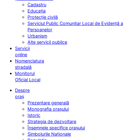
Cadastru
Educația
Protecție civilă
Serviciul Public Comunitar Local de Evidență a
Persoanelor
Urbanism
Alte servicii publice
Servicii
online
Nomenclatura
stradală
Monitorul
Oficial Local
Despre
oraș
Prezentare generală
Monografia orașului
Istoric
Strategia de dezvoltare
Însemnele specifice orașului
Simbolurile Naționale