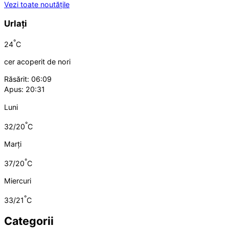
Vezi toate noutățile
Urlați
°
24
C
cer acoperit de nori
Răsărit: 06:09
Apus: 20:31
Luni
°
32/20
C
Marți
°
37/20
C
Miercuri
°
33/21
C
Categorii