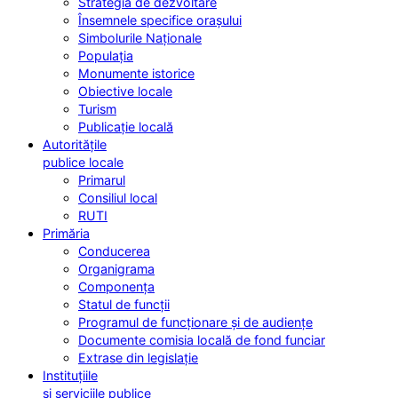
Strategia de dezvoltare
Însemnele specifice orașului
Simbolurile Naționale
Populația
Monumente istorice
Obiective locale
Turism
Publicație locală
Autoritățile
publice locale
Primarul
Consiliul local
RUTI
Primăria
Conducerea
Organigrama
Componența
Statul de funcții
Programul de funcționare și de audiențe
Documente comisia locală de fond funciar
Extrase din legislație
Instituțiile
și serviciile publice