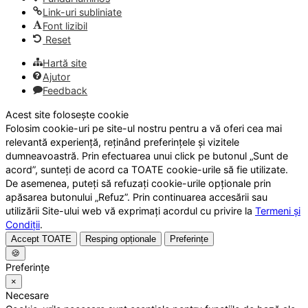
Link-uri subliniate
Font lizibil
Reset
Hartă site
Ajutor
Feedback
Acest site folosește cookie
Folosim cookie-uri pe site-ul nostru pentru a vă oferi cea mai
relevantă experiență, reținând preferințele și vizitele
dumneavoastră. Prin efectuarea unui click pe butonul „Sunt de
acord”, sunteți de acord ca TOATE cookie-urile să fie utilizate.
De asemenea, puteți să refuzați cookie-urile opționale prin
apăsarea butonului „Refuz”. Prin continuarea accesării sau
utilizării Site-ului web vă exprimați acordul cu privire la
Termeni și
Condiții
.
Accept TOATE
Resping opționale
Preferințe
🍪
Preferințe
×
Necesare