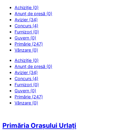
Achiziție (0)
Anunț de presă (0)
Avizier (34)
Concurs (4)
Furnizori (0)
Guvern (0)
Primărie (247)
Vânzare (0)
Achiziție (0)
Anunț de presă (0)
Avizier (34)
Concurs (4)
Furnizori (0)
Guvern (0)
Primărie (247)
Vânzare (0)
Primăria Orașului Urlați