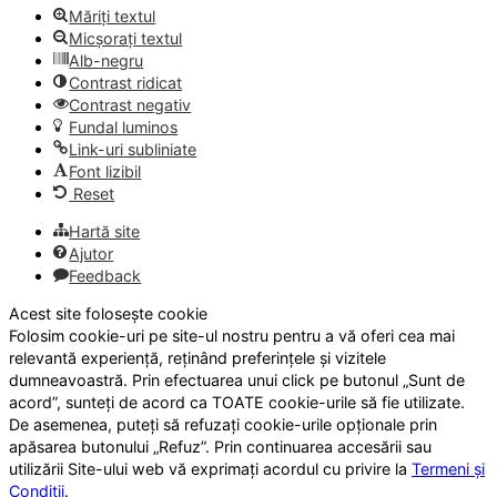
Măriți textul
Micșorați textul
Alb-negru
Contrast ridicat
Contrast negativ
Fundal luminos
Link-uri subliniate
Font lizibil
Reset
Hartă site
Ajutor
Feedback
Acest site folosește cookie
Folosim cookie-uri pe site-ul nostru pentru a vă oferi cea mai
relevantă experiență, reținând preferințele și vizitele
dumneavoastră. Prin efectuarea unui click pe butonul „Sunt de
acord”, sunteți de acord ca TOATE cookie-urile să fie utilizate.
De asemenea, puteți să refuzați cookie-urile opționale prin
apăsarea butonului „Refuz”. Prin continuarea accesării sau
utilizării Site-ului web vă exprimați acordul cu privire la
Termeni și
Condiții
.