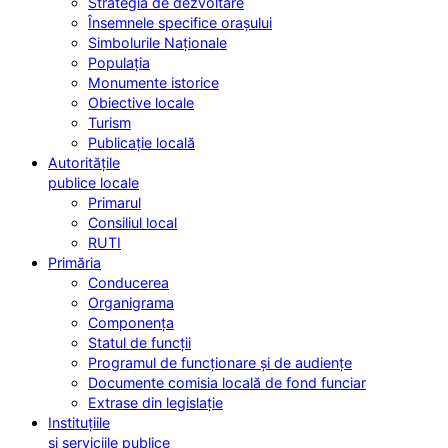
Strategia de dezvoltare
Însemnele specifice orașului
Simbolurile Naționale
Populația
Monumente istorice
Obiective locale
Turism
Publicație locală
Autoritățile
publice locale
Primarul
Consiliul local
RUTI
Primăria
Conducerea
Organigrama
Componența
Statul de funcții
Programul de funcționare și de audiențe
Documente comisia locală de fond funciar
Extrase din legislație
Instituțiile
și serviciile publice