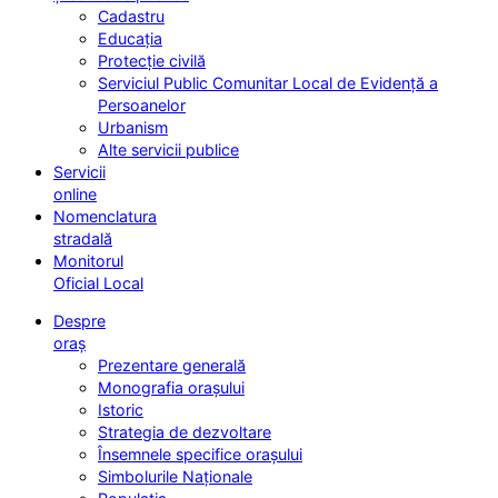
Cadastru
Educația
Protecție civilă
Serviciul Public Comunitar Local de Evidență a
Persoanelor
Urbanism
Alte servicii publice
Servicii
online
Nomenclatura
stradală
Monitorul
Oficial Local
Despre
oraș
Prezentare generală
Monografia orașului
Istoric
Strategia de dezvoltare
Însemnele specifice orașului
Simbolurile Naționale