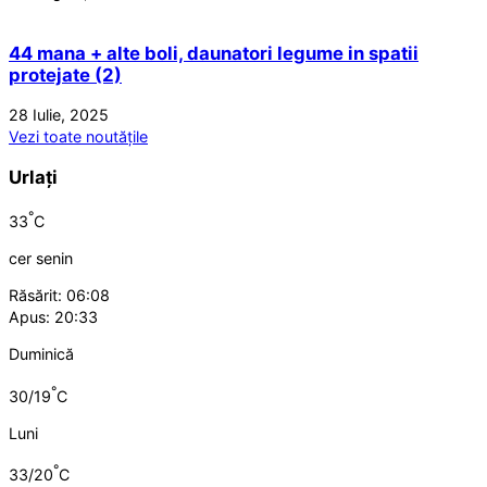
44 mana + alte boli, daunatori legume in spatii
protejate (2)
28 Iulie, 2025
Vezi toate noutățile
Urlați
°
33
C
cer senin
Răsărit: 06:08
Apus: 20:33
Duminică
°
30/19
C
Luni
°
33/20
C