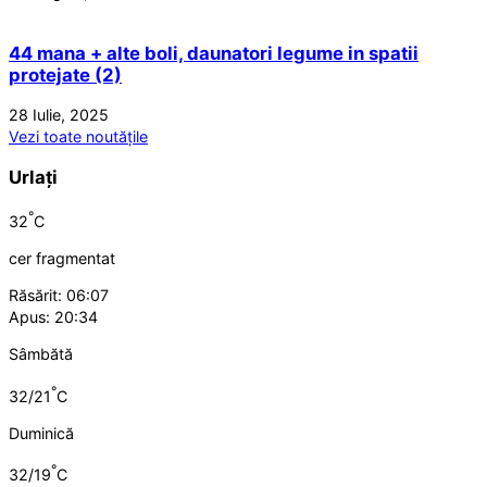
44 mana + alte boli, daunatori legume in spatii
protejate (2)
28 Iulie, 2025
Vezi toate noutățile
Urlați
°
32
C
cer fragmentat
Răsărit: 06:07
Apus: 20:34
Sâmbătă
°
32/21
C
Duminică
°
32/19
C