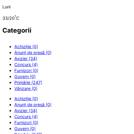
Luni
°
33/20
C
Categorii
Achiziție (0)
Anunț de presă (0)
Avizier (34)
Concurs (4)
Furnizori (0)
Guvern (0)
Primărie (247)
Vânzare (0)
Achiziție (0)
Anunț de presă (0)
Avizier (34)
Concurs (4)
Furnizori (0)
Guvern (0)