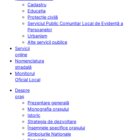
Cadastru
Educația
Protecție civilă
Serviciul Public Comunitar Local de Evidență a
Persoanelor
Urbanism
Alte servicii publice
Servicii
online
Nomenclatura
stradală
Monitorul
Oficial Local
Despre
oraș
Prezentare generală
Monografia orașului
Istoric
Strategia de dezvoltare
Însemnele specifice orașului
Simbolurile Naționale