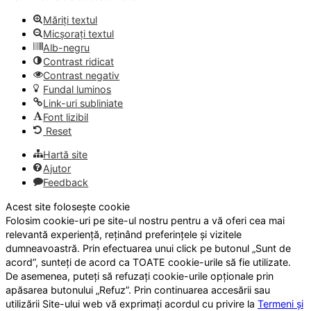
Măriți textul
Micșorați textul
Alb-negru
Contrast ridicat
Contrast negativ
Fundal luminos
Link-uri subliniate
Font lizibil
Reset
Hartă site
Ajutor
Feedback
Acest site folosește cookie
Folosim cookie-uri pe site-ul nostru pentru a vă oferi cea mai
relevantă experiență, reținând preferințele și vizitele
dumneavoastră. Prin efectuarea unui click pe butonul „Sunt de
acord”, sunteți de acord ca TOATE cookie-urile să fie utilizate.
De asemenea, puteți să refuzați cookie-urile opționale prin
apăsarea butonului „Refuz”. Prin continuarea accesării sau
utilizării Site-ului web vă exprimați acordul cu privire la
Termeni și