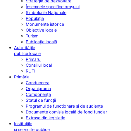
Strategia de dezvoltare
Însemnele specifice orașului
Simbolurile Naționale
Populația
Monumente istorice
Obiective locale
Turism
Publicație locală
Autoritățile
publice locale
Primarul
Consiliul local
RUTI
Primăria
Conducerea
Organigrama
Componența
Statul de funcții
Programul de funcționare și de audiențe
Documente comisia locală de fond funciar
Extrase din legislație
Instituțiile
și serviciile publice