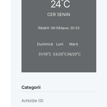
°
24
C
CER SENIN
Răsărit: 06:08
Apus: 20:33
Duminică
Luni
Marți
°
°
°
31/19
C
33/20
C
36/20
C
Categorii
Achiziție (0)