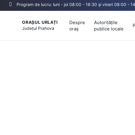
Program de lucru: luni - joi 08:00 - 16:30 și vineri 08:00 - 1
Despre
Autoritățile
ORAȘUL URLAȚI
P
Județul
Prahova
oraș
publice locale