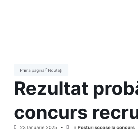
Prima pagină
Noutăți
Rezultat prob
concurs recru
23 Ianuarie 2025
în
Posturi scoase la concurs