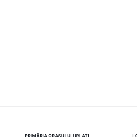
PRIMĂRIA ORAȘULUI URLAȚI
L