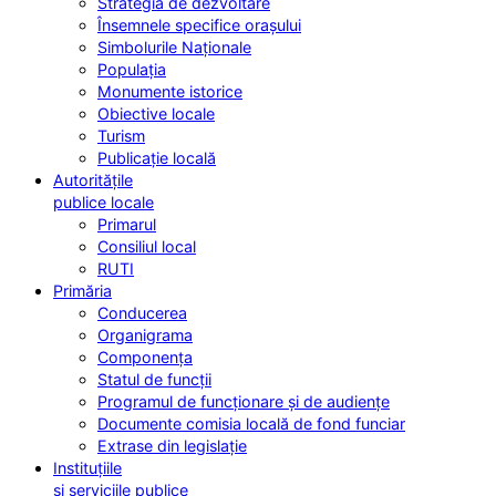
Strategia de dezvoltare
Însemnele specifice orașului
Simbolurile Naționale
Populația
Monumente istorice
Obiective locale
Turism
Publicație locală
Autoritățile
publice locale
Primarul
Consiliul local
RUTI
Primăria
Conducerea
Organigrama
Componența
Statul de funcții
Programul de funcționare și de audiențe
Documente comisia locală de fond funciar
Extrase din legislație
Instituțiile
și serviciile publice