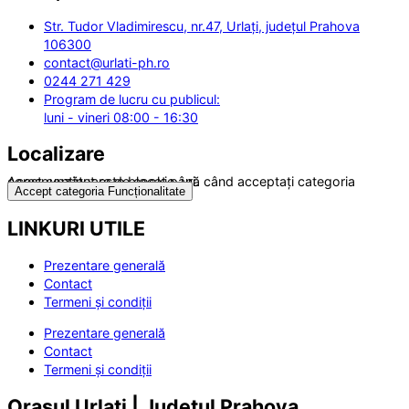
Str. Tudor Vladimirescu, nr.47, Urlați, județul Prahova
106300
contact@urlati-ph.ro
0244 271 429
Program de lucru cu publicul:
luni - vineri 08:00 - 16:30
Localizare
Acest conținut este blocat până când acceptați categoria corespunzătoare de cookie-uri.
Accept categoria Funcționalitate
LINKURI UTILE
Prezentare generală
Contact
Termeni și condiții
Prezentare generală
Contact
Termeni și condiții
Orașul Urlați | Județul Prahova