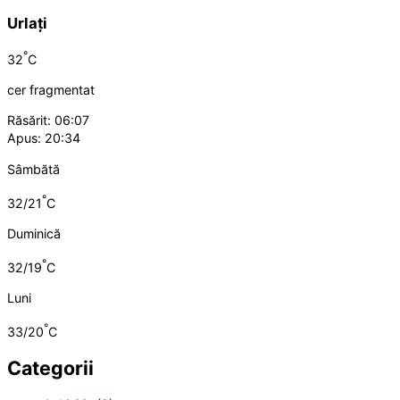
Urlați
°
32
C
cer fragmentat
Răsărit: 06:07
Apus: 20:34
Sâmbătă
°
32/21
C
Duminică
°
32/19
C
Luni
°
33/20
C
Categorii