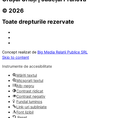
© 2026
Toate drepturile rezervate
Concept realizat de
Big Media Relații Publice SRL
Skip to content
Instrumente de accesibilitate
Măriți textul
Micșorați textul
Alb-negru
Contrast ridicat
Contrast negativ
Fundal luminos
Link-uri subliniate
Font lizibil
Reset