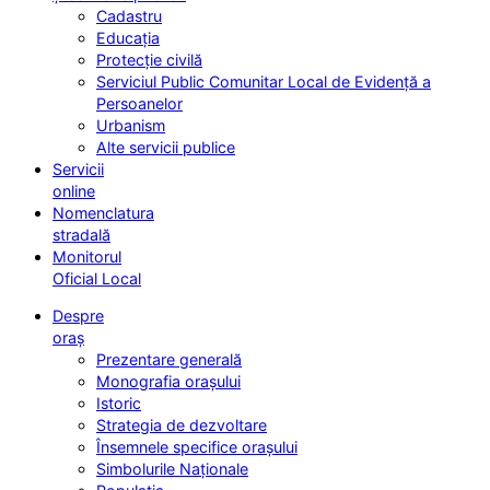
Cadastru
Educația
Protecție civilă
Serviciul Public Comunitar Local de Evidență a
Persoanelor
Urbanism
Alte servicii publice
Servicii
online
Nomenclatura
stradală
Monitorul
Oficial Local
Despre
oraș
Prezentare generală
Monografia orașului
Istoric
Strategia de dezvoltare
Însemnele specifice orașului
Simbolurile Naționale