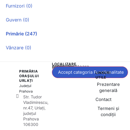
Furnizori (0)
Guvern (0)
Primărie (247)
Vânzare (0)
LOCALIZARE
Acest conținut este blocat până când acceptați categoria corespunzătoare de cookie-uri.
PRIMĂRIA
Accept categoria Funcționalitate
LINKURI
ORAȘULUI
UTILE
URLAȚI
Prezentare
Județul
generală
Prahova
Str. Tudor
Contact
Vladimirescu,
nr.47, Urlați,
Termeni și
județul
condiții
Prahova
106300