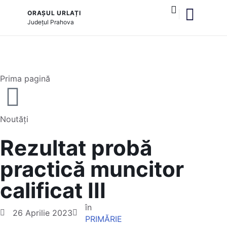
ORAȘUL URLAȚI
Județul
Prahova
și serviciile publice
Prima pagină
Noutăți
Rezultat probă
practică muncitor
calificat III
în
26 Aprilie 2023
PRIMĂRIE