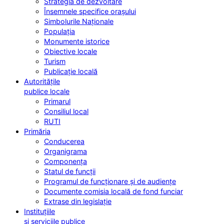
Strategia de dezvoltare
Însemnele specifice orașului
Simbolurile Naționale
Populația
Monumente istorice
Obiective locale
Turism
Publicație locală
Autoritățile
publice locale
Primarul
Consiliul local
RUTI
Primăria
Conducerea
Organigrama
Componența
Statul de funcții
Programul de funcționare și de audiențe
Documente comisia locală de fond funciar
Extrase din legislație
Instituțiile
și serviciile publice