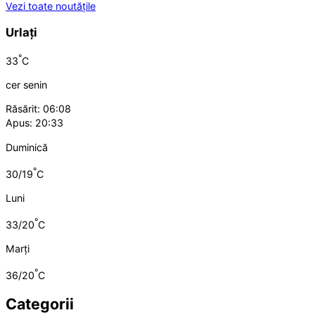
Vezi toate noutățile
Urlați
°
33
C
cer senin
Răsărit: 06:08
Apus: 20:33
Duminică
°
30/19
C
Luni
°
33/20
C
Marți
°
36/20
C
Categorii