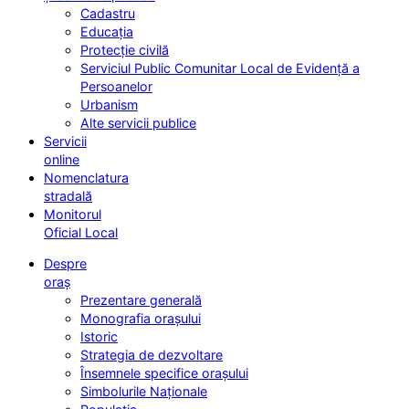
Cadastru
Educația
Protecție civilă
Serviciul Public Comunitar Local de Evidență a
Persoanelor
Urbanism
Alte servicii publice
Servicii
online
Nomenclatura
stradală
Monitorul
Oficial Local
Despre
oraș
Prezentare generală
Monografia orașului
Istoric
Strategia de dezvoltare
Însemnele specifice orașului
Simbolurile Naționale