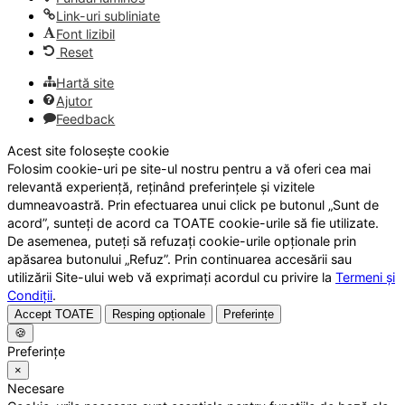
Link-uri subliniate
Font lizibil
Reset
Hartă site
Ajutor
Feedback
Acest site folosește cookie
Folosim cookie-uri pe site-ul nostru pentru a vă oferi cea mai
relevantă experiență, reținând preferințele și vizitele
dumneavoastră. Prin efectuarea unui click pe butonul „Sunt de
acord”, sunteți de acord ca TOATE cookie-urile să fie utilizate.
De asemenea, puteți să refuzați cookie-urile opționale prin
apăsarea butonului „Refuz”. Prin continuarea accesării sau
utilizării Site-ului web vă exprimați acordul cu privire la
Termeni și
Condiții
.
Accept TOATE
Resping opționale
Preferințe
🍪
Preferințe
×
Necesare