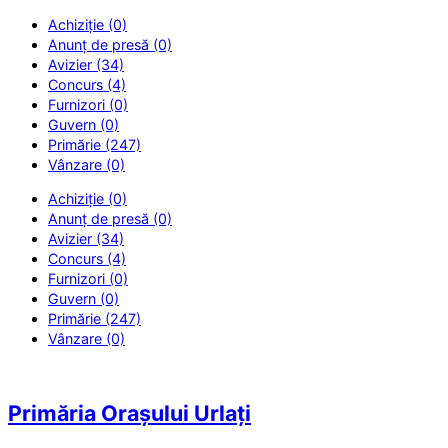
Achiziție (0)
Anunț de presă (0)
Avizier (34)
Concurs (4)
Furnizori (0)
Guvern (0)
Primărie (247)
Vânzare (0)
Achiziție (0)
Anunț de presă (0)
Avizier (34)
Concurs (4)
Furnizori (0)
Guvern (0)
Primărie (247)
Vânzare (0)
Primăria Orașului Urlați