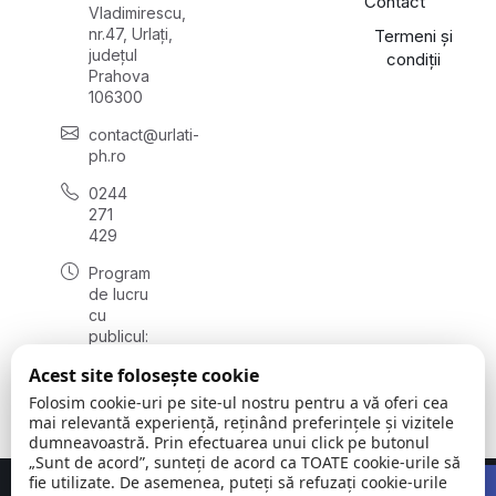
Contact
Vladimirescu,
nr.47, Urlați,
Termeni și
județul
condiții
Prahova
106300
contact@urlati-
ph.ro
0244
271
429
Program
de lucru
cu
publicul:
luni -
Acest site folosește cookie
vineri
08:00 -
Folosim cookie-uri pe site-ul nostru pentru a vă oferi cea
16:30
mai relevantă experiență, reținând preferințele și vizitele
dumneavoastră. Prin efectuarea unui click pe butonul
„Sunt de acord”, sunteți de acord ca TOATE cookie-urile să
Open 
fie utilizate. De asemenea, puteți să refuzați cookie-urile