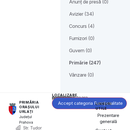
Anunț de presă (0)
Avizier (34)
Concurs (4)
Furnizori (0)
Guvern (0)
Primărie (247)
Vânzare (0)
LOCALIZARE
Acest conținut este blocat până când acceptați categoria corespunzătoare de cookie-uri.
PRIMĂRIA
Accept categoria Funcționalitate
LINKURI
ORAȘULUI
UTILE
URLAȚI
Prezentare
Județul
generală
Prahova
Str. Tudor