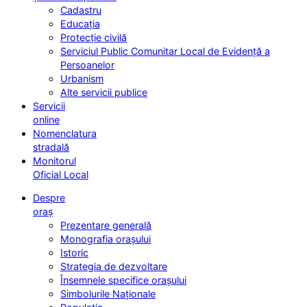
Cadastru
Educația
Protecție civilă
Serviciul Public Comunitar Local de Evidență a
Persoanelor
Urbanism
Alte servicii publice
Servicii
online
Nomenclatura
stradală
Monitorul
Oficial Local
Despre
oraș
Prezentare generală
Monografia orașului
Istoric
Strategia de dezvoltare
Însemnele specifice orașului
Simbolurile Naționale