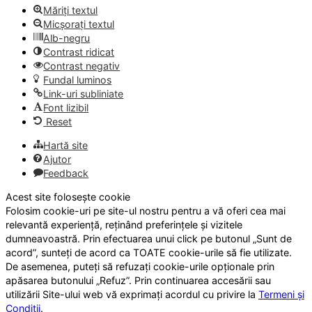
Măriți textul
Micșorați textul
Alb-negru
Contrast ridicat
Contrast negativ
Fundal luminos
Link-uri subliniate
Font lizibil
Reset
Hartă site
Ajutor
Feedback
Acest site folosește cookie
Folosim cookie-uri pe site-ul nostru pentru a vă oferi cea mai
relevantă experiență, reținând preferințele și vizitele
dumneavoastră. Prin efectuarea unui click pe butonul „Sunt de
acord”, sunteți de acord ca TOATE cookie-urile să fie utilizate.
De asemenea, puteți să refuzați cookie-urile opționale prin
apăsarea butonului „Refuz”. Prin continuarea accesării sau
utilizării Site-ului web vă exprimați acordul cu privire la
Termeni și
Condiții
.