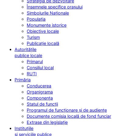
Strategia de dezvoltare
Însemnele specifice orașului
Simbolurile Naționale
Populația
Monumente istorice
Obiective locale
Turism
Publicație locală
Autoritățile
publice locale
Primarul
Consiliul local
RUTI
Primăria
Conducerea
Organigrama
Componența
Statul de funcții
Programul de funcționare și de audiențe
Documente comisia locală de fond funciar
Extrase din legislație
Instituțiile
și serviciile publice