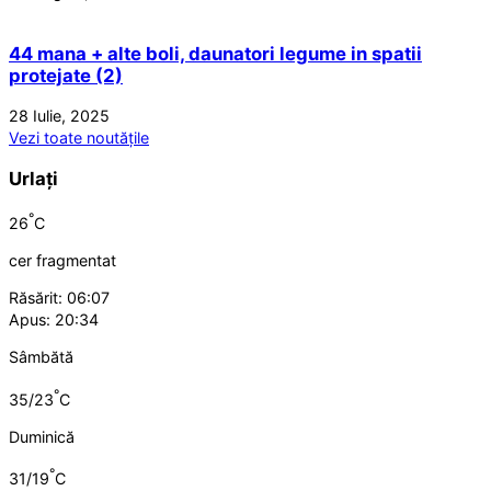
44 mana + alte boli, daunatori legume in spatii
protejate (2)
28 Iulie, 2025
Vezi toate noutățile
Urlați
°
26
C
cer fragmentat
Răsărit: 06:07
Apus: 20:34
Sâmbătă
°
35/23
C
Duminică
°
31/19
C