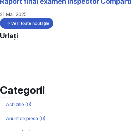
Raport final examen inspector Compart
21 Mai, 2025
Vezi toate noutățile
Urlați
Categorii
Achiziție (0)
Anunț de presă (0)