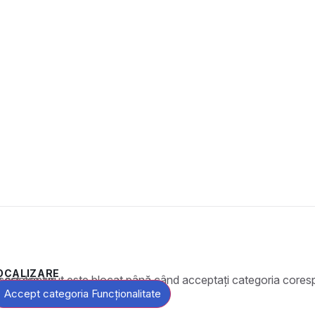
OCALIZARE
t este blocat până când acceptați categoria corespunzătoare de cookie-uri.
Accept categoria Funcționalitate