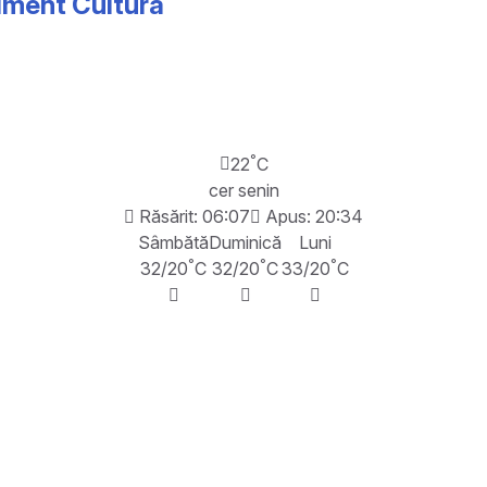
iment Cultură
°
22
C
cer senin
Răsărit: 06:07
Apus: 20:34
Sâmbătă
Duminică
Luni
°
°
°
32/20
C
32/20
C
33/20
C