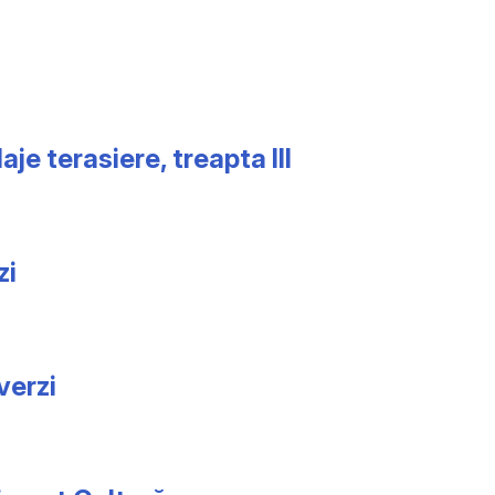
e terasiere, treapta III
zi
verzi