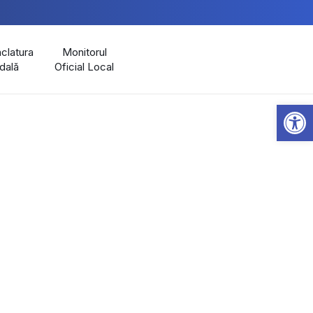
latura
Monitorul
dală
Oficial Local
Open 
R