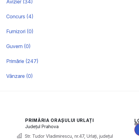
Avizier (34)
Concurs (4)
Furnizori (0)
Guvern (0)
Primărie (247)
Vânzare (0)
PRIMĂRIA ORAȘULUI URLAȚI
L
Acest conținu
Județul
Prahova
Str. Tudor Vladimirescu, nr.47, Urlați, județul