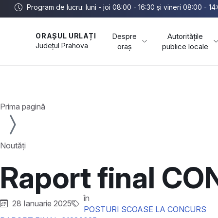
Program de lucru: luni - joi 08:00 - 16:30 și vineri 08:00 - 14
Despre
Autoritățile
ORAȘUL URLAȚI
Județul
Prahova
oraș
publice locale
Prima pagină
Noutăți
Raport final 
în
28 Ianuarie 2025
POSTURI SCOASE LA CONCURS