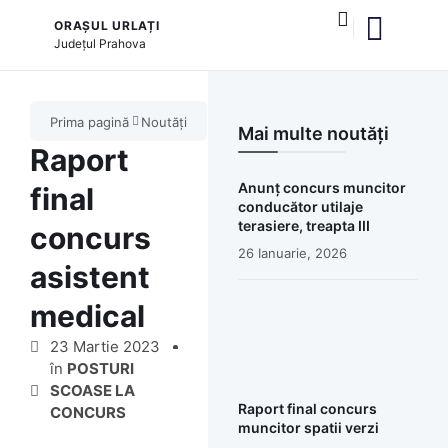
ORAȘUL URLAȚI
Județul
Prahova
și serviciile publice
Prima pagină
Noutăți
Mai multe noutăți
Raport
Anunț concurs muncitor
final
conducător utilaje
terasiere, treapta III
concurs
26 Ianuarie, 2026
asistent
medical
23 Martie 2023
în
POSTURI
SCOASE LA
Raport final concurs
CONCURS
muncitor spatii verzi