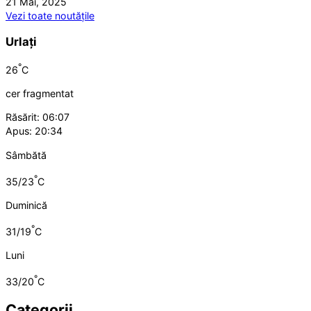
21 Mai, 2025
Vezi toate noutățile
Urlați
°
26
C
cer fragmentat
Răsărit: 06:07
Apus: 20:34
Sâmbătă
°
35/23
C
Duminică
°
31/19
C
Luni
°
33/20
C
Categorii