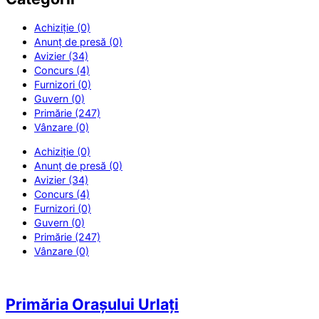
Achiziție (0)
Anunț de presă (0)
Avizier (34)
Concurs (4)
Furnizori (0)
Guvern (0)
Primărie (247)
Vânzare (0)
Achiziție (0)
Anunț de presă (0)
Avizier (34)
Concurs (4)
Furnizori (0)
Guvern (0)
Primărie (247)
Vânzare (0)
Primăria Orașului Urlați