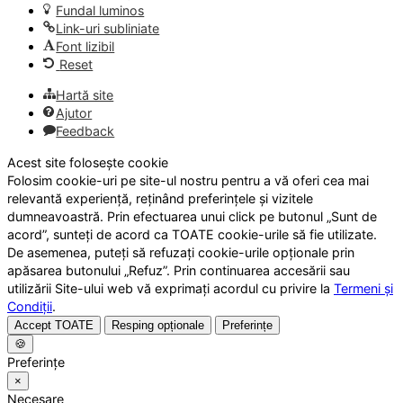
Fundal luminos
Link-uri subliniate
Font lizibil
Reset
Hartă site
Ajutor
Feedback
Acest site folosește cookie
Folosim cookie-uri pe site-ul nostru pentru a vă oferi cea mai
relevantă experiență, reținând preferințele și vizitele
dumneavoastră. Prin efectuarea unui click pe butonul „Sunt de
acord”, sunteți de acord ca TOATE cookie-urile să fie utilizate.
De asemenea, puteți să refuzați cookie-urile opționale prin
apăsarea butonului „Refuz”. Prin continuarea accesării sau
utilizării Site-ului web vă exprimați acordul cu privire la
Termeni și
Condiții
.
Accept TOATE
Resping opționale
Preferințe
🍪
Preferințe
×
Necesare