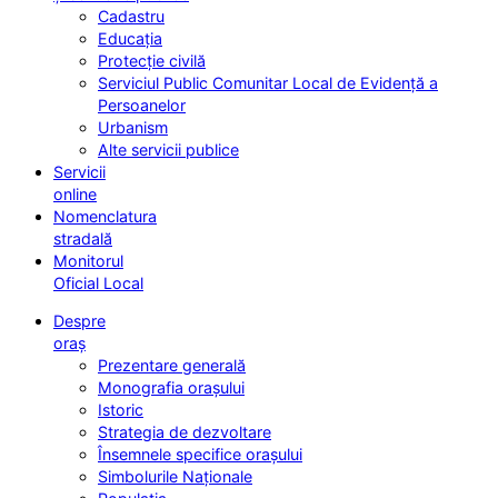
Cadastru
Educația
Protecție civilă
Serviciul Public Comunitar Local de Evidență a
Persoanelor
Urbanism
Alte servicii publice
Servicii
online
Nomenclatura
stradală
Monitorul
Oficial Local
Despre
oraș
Prezentare generală
Monografia orașului
Istoric
Strategia de dezvoltare
Însemnele specifice orașului
Simbolurile Naționale