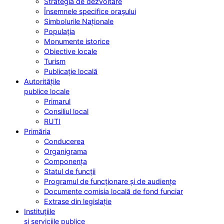
Strategia de dezvoltare
Însemnele specifice orașului
Simbolurile Naționale
Populația
Monumente istorice
Obiective locale
Turism
Publicație locală
Autoritățile
publice locale
Primarul
Consiliul local
RUTI
Primăria
Conducerea
Organigrama
Componența
Statul de funcții
Programul de funcționare și de audiențe
Documente comisia locală de fond funciar
Extrase din legislație
Instituțiile
și serviciile publice