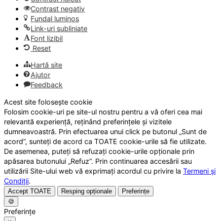
Contrast negativ
Fundal luminos
Link-uri subliniate
Font lizibil
Reset
Hartă site
Ajutor
Feedback
Acest site folosește cookie
Folosim cookie-uri pe site-ul nostru pentru a vă oferi cea mai
relevantă experiență, reținând preferințele și vizitele
dumneavoastră. Prin efectuarea unui click pe butonul „Sunt de
acord”, sunteți de acord ca TOATE cookie-urile să fie utilizate.
De asemenea, puteți să refuzați cookie-urile opționale prin
apăsarea butonului „Refuz”. Prin continuarea accesării sau
utilizării Site-ului web vă exprimați acordul cu privire la
Termeni și
Condiții
.
Accept TOATE
Resping opționale
Preferințe
🍪
Preferințe