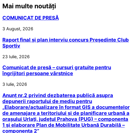
Mai multe noutăți
COMUNICAT DE PRESĂ
3 August, 2026
Raport final și plan interviu concurs Președinte Club
Sportiv
23 Iulie, 2026
Comunicat de presă – cursuri gratuite pentru
îngrijitori persoane vârstnice
3 Iulie, 2026
Anunț nr.2 privind dezbaterea publică asupra
depunerii raportului de mediu pentru
„Elaborare/actualizare în format GIS a documentelor
de amenajare a teritoriului și de planificare urbană a
orașului Urlați, județul Prahova (PUG) – componenta
1 și elaborare Plan de Mobilitate Urbană Durabilă –
componenta 2”