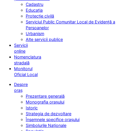
Cadastru
Educația
Protecție civilă
Serviciul Public Comunitar Local de Evidență a
Persoanelor
Urbanism
Alte servicii publice
Servicii
online
Nomenclatura
stradală
Monitorul
Oficial Local
Despre
oraș
Prezentare generală
Monografia orașului
Istoric
Strategia de dezvoltare
Însemnele specifice orașului
Simbolurile Naționale