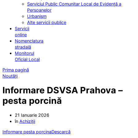
Serviciul Public Comunitar Local de Evidență a
Persoanelor
Urbanism
Alte servicii publice
Servicii
online
Nomenclatura
stradală
Monitorul
Oficial Local
Prima pagină
Noutăți
Informare DSVSA Prahova –
pesta porcină
21 Ianuarie 2026
în
Achiziții
Informare pesta porcina
Descarcă