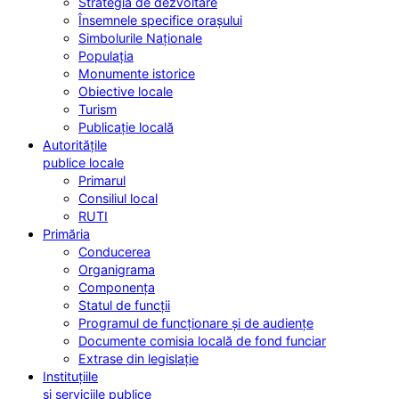
Strategia de dezvoltare
Însemnele specifice orașului
Simbolurile Naționale
Populația
Monumente istorice
Obiective locale
Turism
Publicație locală
Autoritățile
publice locale
Primarul
Consiliul local
RUTI
Primăria
Conducerea
Organigrama
Componența
Statul de funcții
Programul de funcționare și de audiențe
Documente comisia locală de fond funciar
Extrase din legislație
Instituțiile
și serviciile publice