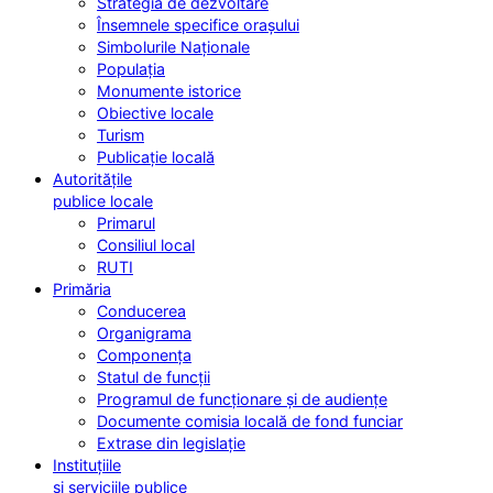
Strategia de dezvoltare
Însemnele specifice orașului
Simbolurile Naționale
Populația
Monumente istorice
Obiective locale
Turism
Publicație locală
Autoritățile
publice locale
Primarul
Consiliul local
RUTI
Primăria
Conducerea
Organigrama
Componența
Statul de funcții
Programul de funcționare și de audiențe
Documente comisia locală de fond funciar
Extrase din legislație
Instituțiile
și serviciile publice