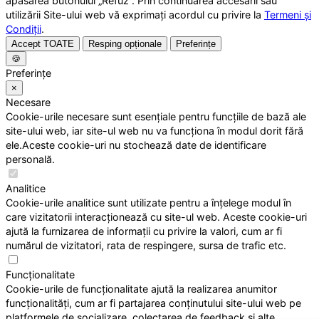
apăsarea butonului „Refuz”. Prin continuarea accesării sau
utilizării Site-ului web vă exprimați acordul cu privire la
Termeni și
Condiții
.
Accept TOATE
Resping opționale
Preferințe
🍪
Preferințe
×
Necesare
Cookie-urile necesare sunt esențiale pentru funcțiile de bază ale
site-ului web, iar site-ul web nu va funcționa în modul dorit fără
ele.Aceste cookie-uri nu stochează date de identificare
personală.
Analitice
Cookie-urile analitice sunt utilizate pentru a înțelege modul în
care vizitatorii interacționează cu site-ul web. Aceste cookie-uri
ajută la furnizarea de informații cu privire la valori, cum ar fi
numărul de vizitatori, rata de respingere, sursa de trafic etc.
Funcționalitate
Cookie-urile de funcționalitate ajută la realizarea anumitor
funcționalități, cum ar fi partajarea conținutului site-ului web pe
platformele de socializare, colectarea de feedback și alte