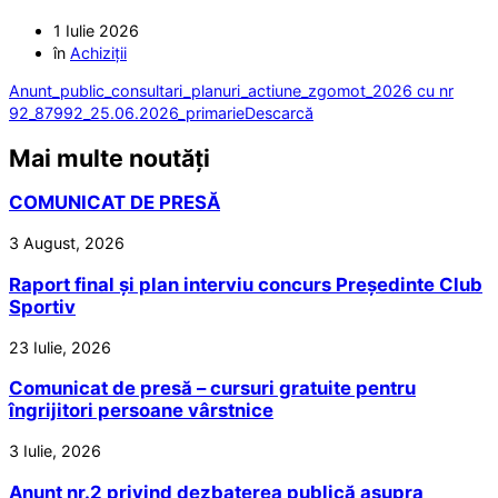
1 Iulie 2026
în
Achiziții
Anunt_public_consultari_planuri_actiune_zgomot_2026 cu nr
92_87992_25.06.2026_primarie
Descarcă
Mai multe noutăți
COMUNICAT DE PRESĂ
3 August, 2026
Raport final și plan interviu concurs Președinte Club
Sportiv
23 Iulie, 2026
Comunicat de presă – cursuri gratuite pentru
îngrijitori persoane vârstnice
3 Iulie, 2026
Anunț nr.2 privind dezbaterea publică asupra