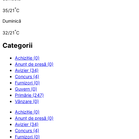
°
35/21
C
Duminică
°
32/21
C
Categorii
Achiziție (0)
Anunț de presă (0)
Avizier (34)
Concurs (4)
Furnizori (0)
Guvern (0)
Primărie (247)
Vânzare (0)
Achiziție (0)
Anunț de presă (0)
Avizier (34)
Concurs (4)
Furnizori (0)