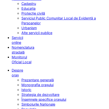
Cadastru
Educația
Protecție civilă
Serviciul Public Comunitar Local de Evidență a
Persoanelor
Urbanism
Alte servicii publice
Servicii
online
Nomenclatura
stradală
Monitorul
Oficial Local
Despre
oraș
Prezentare generală
Monografia orașului
Istoric
Strategia de dezvoltare
Însemnele specifice orașului
Simbolurile Naționale