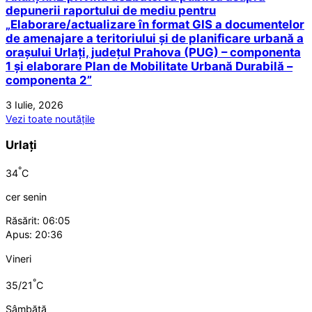
depunerii raportului de mediu pentru
„Elaborare/actualizare în format GIS a documentelor
de amenajare a teritoriului și de planificare urbană a
orașului Urlați, județul Prahova (PUG) – componenta
1 și elaborare Plan de Mobilitate Urbană Durabilă –
componenta 2”
3 Iulie, 2026
Vezi toate noutățile
Urlați
°
34
C
cer senin
Răsărit: 06:05
Apus: 20:36
Vineri
°
35/21
C
Sâmbătă