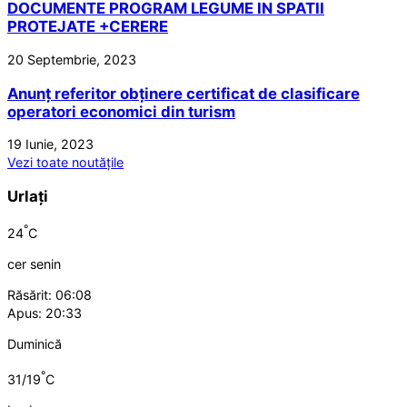
DOCUMENTE PROGRAM LEGUME IN SPATII
PROTEJATE +CERERE
20 Septembrie, 2023
Anunț referitor obținere certificat de clasificare
operatori economici din turism
19 Iunie, 2023
Vezi toate noutățile
Urlați
°
24
C
cer senin
Răsărit: 06:08
Apus: 20:33
Duminică
°
31/19
C