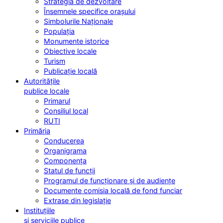
Strategia de dezvoltare
Însemnele specifice orașului
Simbolurile Naționale
Populația
Monumente istorice
Obiective locale
Turism
Publicație locală
Autoritățile
publice locale
Primarul
Consiliul local
RUTI
Primăria
Conducerea
Organigrama
Componența
Statul de funcții
Programul de funcționare și de audiențe
Documente comisia locală de fond funciar
Extrase din legislație
Instituțiile
și serviciile publice