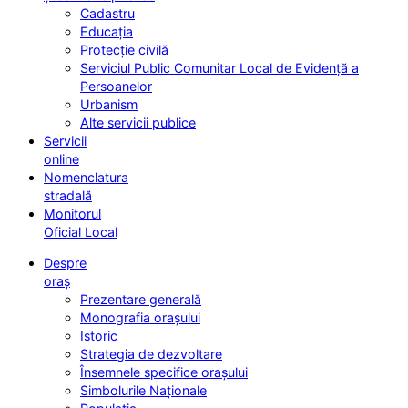
Cadastru
Educația
Protecție civilă
Serviciul Public Comunitar Local de Evidență a
Persoanelor
Urbanism
Alte servicii publice
Servicii
online
Nomenclatura
stradală
Monitorul
Oficial Local
Despre
oraș
Prezentare generală
Monografia orașului
Istoric
Strategia de dezvoltare
Însemnele specifice orașului
Simbolurile Naționale