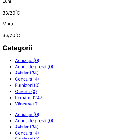
Luni
°
33/20
C
Marți
°
36/20
C
Categorii
Achiziție (0)
Anunț de presă (0)
Avizier (34)
Concurs (4)
Furnizori (0)
Guvern (0)
Primărie (247)
Vânzare (0)
Achiziție (0)
Anunț de presă (0)
Avizier (34)
Concurs (4)