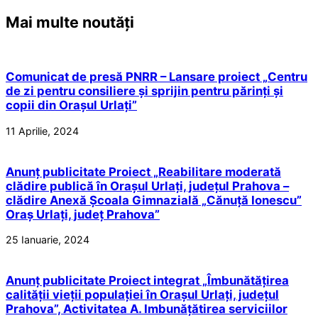
Mai multe noutăți
Comunicat de presă PNRR – Lansare proiect „Centru
de zi pentru consiliere și sprijin pentru părinți și
copii din Orașul Urlați”
11 Aprilie, 2024
Anunț publicitate Proiect „Reabilitare moderată
clădire publică în Orașul Urlați, județul Prahova –
clădire Anexă Școala Gimnazială „Cănuță Ionescu”
Oraș Urlați, județ Prahova”
25 Ianuarie, 2024
Anunț publicitate Proiect integrat „Îmbunătățirea
calității vieții populației în Orașul Urlați, județul
Prahova”, Activitatea A. Imbunățătirea serviciilor