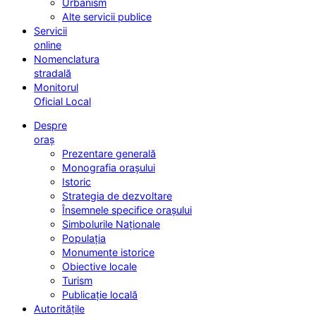
Urbanism
Alte servicii publice
Servicii
online
Nomenclatura
stradală
Monitorul
Oficial Local
Despre
oraș
Prezentare generală
Monografia orașului
Istoric
Strategia de dezvoltare
Însemnele specifice orașului
Simbolurile Naționale
Populația
Monumente istorice
Obiective locale
Turism
Publicație locală
Autoritățile