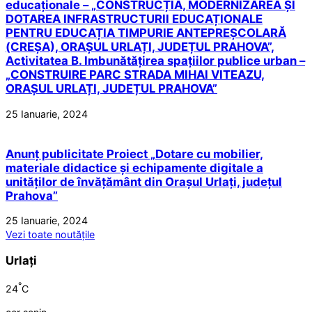
educaționale – „CONSTRUCȚIA, MODERNIZAREA ȘI
DOTAREA INFRASTRUCTURII EDUCAȚIONALE
PENTRU EDUCAȚIA TIMPURIE ANTEPREȘCOLARĂ
(CREȘA), ORAȘUL URLAȚI, JUDEȚUL PRAHOVA”,
Activitatea B. Imbunătățirea spațiilor publice urban –
„CONSTRUIRE PARC STRADA MIHAI VITEAZU,
ORAȘUL URLAȚI, JUDEȚUL PRAHOVA”
25 Ianuarie, 2024
Anunț publicitate Proiect „Dotare cu mobilier,
materiale didactice și echipamente digitale a
unităților de învățământ din Orașul Urlați, județul
Prahova”
25 Ianuarie, 2024
Vezi toate noutățile
Urlați
°
24
C