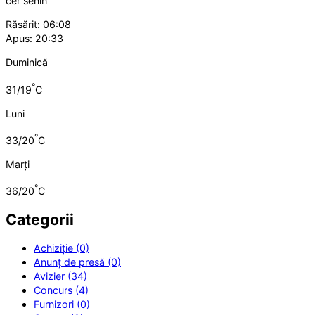
cer senin
Răsărit: 06:08
Apus: 20:33
Duminică
°
31/19
C
Luni
°
33/20
C
Marți
°
36/20
C
Categorii
Achiziție (0)
Anunț de presă (0)
Avizier (34)
Concurs (4)
Furnizori (0)