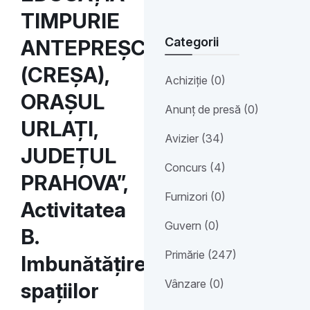
TIMPURIE
Categorii
ANTEPREȘCOLARĂ
(CREȘA),
Achiziție (0)
ORAȘUL
Anunț de presă (0)
URLAȚI,
Avizier (34)
JUDEȚUL
Concurs (4)
PRAHOVA”,
Furnizori (0)
Activitatea
Guvern (0)
B.
Primărie (247)
Imbunătățirea
Vânzare (0)
spațiilor