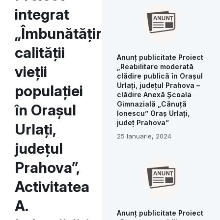
integrat
„Îmbunătățirea
calității
Anunț publicitate Proiect
„Reabilitare moderată
vieții
clădire publică în Orașul
Urlați, județul Prahova –
populației
clădire Anexă Școala
Gimnazială „Cănuță
în Orașul
Ionescu” Oraș Urlați,
județ Prahova”
Urlați,
25 Ianuarie, 2024
județul
Prahova”,
Activitatea
A.
Anunț publicitate Proiect