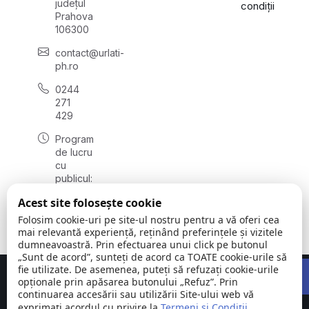
județul
condiții
Prahova
106300
contact@urlati-
ph.ro
0244
271
429
Program
de lucru
cu
publicul:
luni -
Acest site folosește cookie
vineri
08:00 -
Folosim cookie-uri pe site-ul nostru pentru a vă oferi cea
16:30
mai relevantă experiență, reținând preferințele și vizitele
dumneavoastră. Prin efectuarea unui click pe butonul
„Sunt de acord”, sunteți de acord ca TOATE cookie-urile să
Open 
fie utilizate. De asemenea, puteți să refuzați cookie-urile
Concept realizat de
Big Media Relații Publice SRL
opționale prin apăsarea butonului „Refuz”. Prin
continuarea accesării sau utilizării Site-ului web vă
exprimați acordul cu privire la
Orașul Urlați |
Termeni și Condiții
©
Toate
.