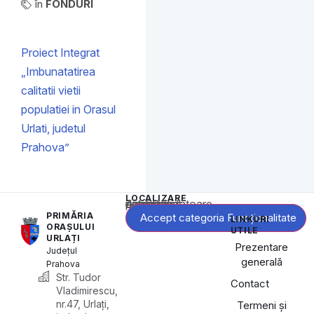
în
FONDURI
Proiect Integrat
„Imbunatatirea
calitatii vietii
populatiei in Orasul
Urlati, judetul
Prahova”
LOCALIZARE
Acest conținut este blocat până când acceptați categoria corespunzătoare de cookie-uri.
PRIMĂRIA
Accept categoria Funcționalitate
LINKURI
ORAȘULUI
UTILE
URLAȚI
Prezentare
Județul
generală
Prahova
Str. Tudor
Contact
Vladimirescu,
nr.47, Urlați,
Termeni și