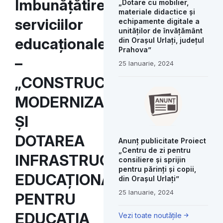
Imbunățătirea
„Dotare cu mobilier,
materiale didactice și
serviciilor
echipamente digitale a
unităților de învățământ
educaționale
din Orașul Urlați, județul
Prahova”
–
25 Ianuarie, 2024
„CONSTRUCȚIA,
MODERNIZAREA
ȘI
DOTAREA
Anunț publicitate Proiect
„Centru de zi pentru
INFRASTRUCTURII
consiliere și sprijin
pentru părinți și copii,
EDUCAȚIONALE
din Orașul Urlați”
25 Ianuarie, 2024
PENTRU
EDUCAȚIA
Vezi toate noutățile