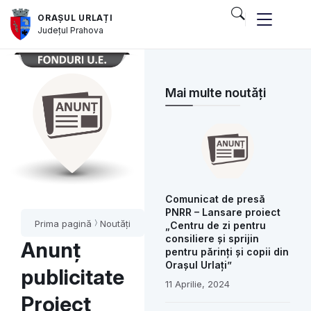
ORAȘUL URLAȚI
Județul
Prahova
Mai multe noutăți
Comunicat de presă
PNRR – Lansare proiect
Prima pagină
Noutăți
„Centru de zi pentru
consiliere și sprijin
Anunț
pentru părinți și copii din
Orașul Urlați”
publicitate
11 Aprilie, 2024
Proiect