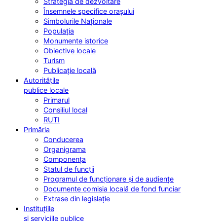
Strategia de dezvoltare
Însemnele specifice orașului
Simbolurile Naționale
Populația
Monumente istorice
Obiective locale
Turism
Publicație locală
Autoritățile
publice locale
Primarul
Consiliul local
RUTI
Primăria
Conducerea
Organigrama
Componența
Statul de funcții
Programul de funcționare și de audiențe
Documente comisia locală de fond funciar
Extrase din legislație
Instituțiile
și serviciile publice