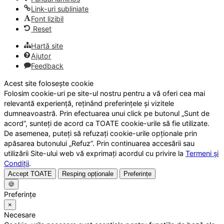
Link-uri subliniate
Font lizibil
Reset
Hartă site
Ajutor
Feedback
Acest site folosește cookie
Folosim cookie-uri pe site-ul nostru pentru a vă oferi cea mai
relevantă experiență, reținând preferințele și vizitele
dumneavoastră. Prin efectuarea unui click pe butonul „Sunt de
acord”, sunteți de acord ca TOATE cookie-urile să fie utilizate.
De asemenea, puteți să refuzați cookie-urile opționale prin
apăsarea butonului „Refuz”. Prin continuarea accesării sau
utilizării Site-ului web vă exprimați acordul cu privire la
Termeni și
Condiții
.
Accept TOATE
Resping opționale
Preferințe
🍪
Preferințe
×
Necesare