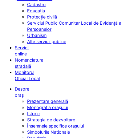
Cadastru
Educația
Protecție civilă
Serviciul Public Comunitar Local de Evidență a
Persoanelor
Urbanism
Alte servicii publice
Servicii
online
Nomenclatura
stradală
Monitorul
Oficial Local
Despre
oraș
Prezentare generală
Monografia orașului
Istoric
Strategia de dezvoltare
Însemnele specifice orașului
Simbolurile Naționale