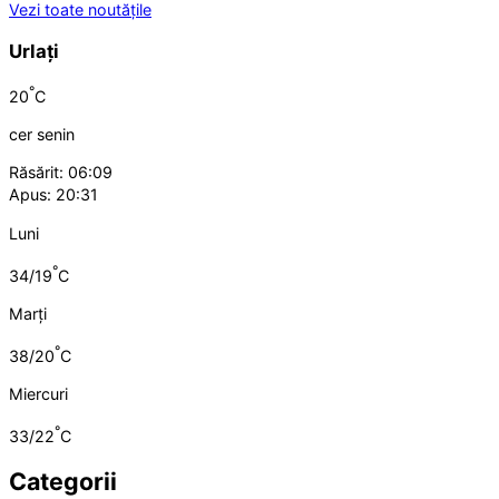
Vezi toate noutățile
Urlați
°
20
C
cer senin
Răsărit: 06:09
Apus: 20:31
Luni
°
34/19
C
Marți
°
38/20
C
Miercuri
°
33/22
C
Categorii