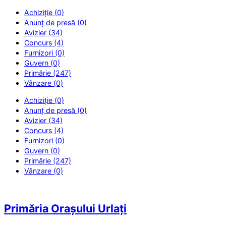
Achiziție (0)
Anunț de presă (0)
Avizier (34)
Concurs (4)
Furnizori (0)
Guvern (0)
Primărie (247)
Vânzare (0)
Achiziție (0)
Anunț de presă (0)
Avizier (34)
Concurs (4)
Furnizori (0)
Guvern (0)
Primărie (247)
Vânzare (0)
Primăria Orașului Urlați