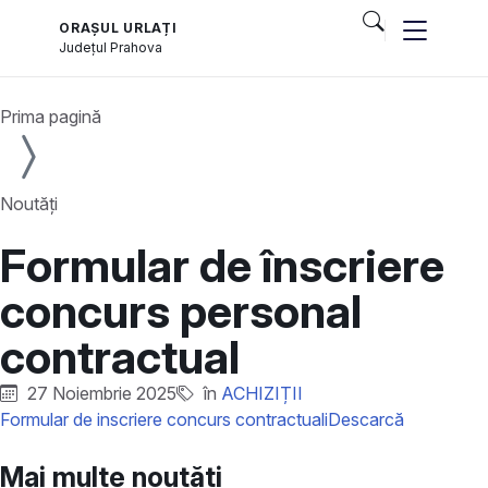
ORAȘUL URLAȚI
Județul
Prahova
Prima pagină
Noutăți
Formular de înscriere
concurs personal
contractual
27 Noiembrie 2025
în
ACHIZIȚII
Formular de inscriere concurs contractuali
Descarcă
Mai multe noutăți