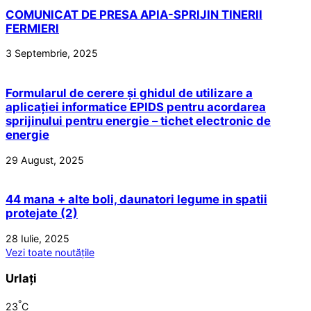
COMUNICAT DE PRESA APIA-SPRIJIN TINERII
FERMIERI
3 Septembrie, 2025
Formularul de cerere și ghidul de utilizare a
aplicației informatice EPIDS pentru acordarea
sprijinului pentru energie – tichet electronic de
energie
29 August, 2025
44 mana + alte boli, daunatori legume in spatii
protejate (2)
28 Iulie, 2025
Vezi toate noutățile
Urlați
°
23
C