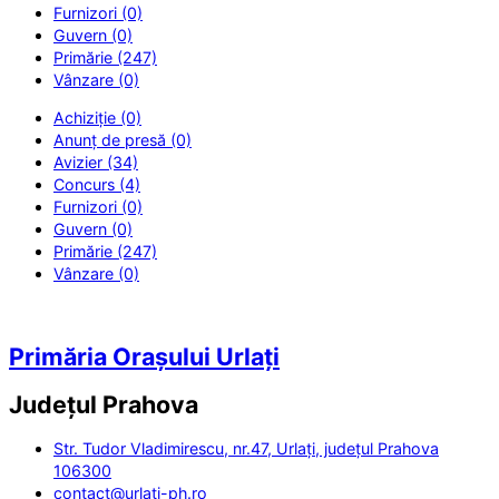
Furnizori (0)
Guvern (0)
Primărie (247)
Vânzare (0)
Achiziție (0)
Anunț de presă (0)
Avizier (34)
Concurs (4)
Furnizori (0)
Guvern (0)
Primărie (247)
Vânzare (0)
Primăria Orașului Urlați
Județul
Prahova
Str. Tudor Vladimirescu, nr.47, Urlați, județul Prahova
106300
contact@urlati-ph.ro