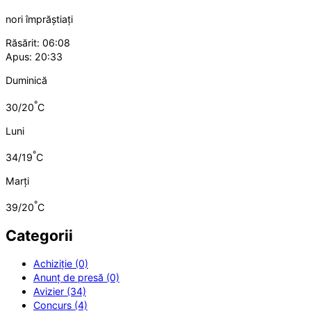
nori împrăștiați
Răsărit: 06:08
Apus: 20:33
Duminică
°
30/20
C
Luni
°
34/19
C
Marți
°
39/20
C
Categorii
Achiziție (0)
Anunț de presă (0)
Avizier (34)
Concurs (4)