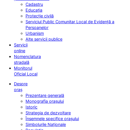
Cadastru
Educația
Protecție civilă
Serviciul Public Comunitar Local de Evidență a
Persoanelor
Urbanism
Alte servicii publice
Servicii
online
Nomenclatura
stradală
Monitorul
Oficial Local
Despre
oraș
Prezentare generală
Monografia orașului
Istoric
Strategia de dezvoltare
Însemnele specifice orașului
Simbolurile Naționale