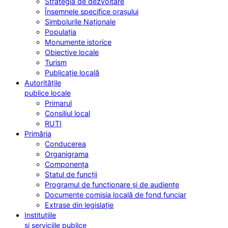
Strategia de dezvoltare
Însemnele specifice orașului
Simbolurile Naționale
Populația
Monumente istorice
Obiective locale
Turism
Publicație locală
Autoritățile
publice locale
Primarul
Consiliul local
RUTI
Primăria
Conducerea
Organigrama
Componența
Statul de funcții
Programul de funcționare și de audiențe
Documente comisia locală de fond funciar
Extrase din legislație
Instituțiile
și serviciile publice