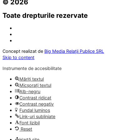
© 2026
Toate drepturile rezervate
Concept realizat de
Big Media Relații Publice SRL
Skip to content
Instrumente de accesibilitate
Măriți textul
Micșorați textul
Alb-negru
Contrast ridicat
Contrast negativ
Fundal luminos
Link-uri subliniate
Font lizibil
Reset
Hartă site