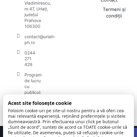
Vladimirescu,
nr.47, Urlați,
Termeni și
județul
condiții
Prahova
106300
contact@urlati-
ph.ro
0244
271
429
Program
de lucru
cu
publicul:
luni -
Acest site folosește cookie
vineri
08:00 -
Folosim cookie-uri pe site-ul nostru pentru a vă oferi cea
16:30
mai relevantă experiență, reținând preferințele și vizitele
dumneavoastră. Prin efectuarea unui click pe butonul
„Sunt de acord”, sunteți de acord ca TOATE cookie-urile să
Open
fie utilizate. De asemenea, puteți să refuzați cookie-urile
Concept realizat de
Big Media Relații Publice SRL