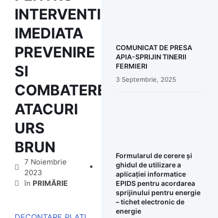
INTERVENTIE
IMEDIATA
PREVENIRE
COMUNICAT DE PRESA
APIA-SPRIJIN TINERII
FERMIERI
SI
3 Septembrie, 2025
COMBATERE
ATACURI
URS
BRUN
Formularul de cerere și
7 Noiembrie
ghidul de utilizare a
2023
aplicației informatice
în
PRIMĂRIE
EPIDS pentru acordarea
sprijinului pentru energie
– tichet electronic de
energie
DECONTARE PLATI