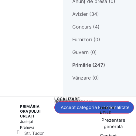
Anunț de presă (0)
Avizier (34)
Concurs (4)
Furnizori (0)
Guvern (0)
Primărie (247)
Vânzare (0)
LOCALIZARE
Acest conținut este blocat până când acceptați categoria corespunzătoare de cookie-uri.
PRIMĂRIA
Accept categoria Funcționalitate
LINKURI
ORAȘULUI
UTILE
URLAȚI
Prezentare
Județul
generală
Prahova
Str. Tudor
Contact