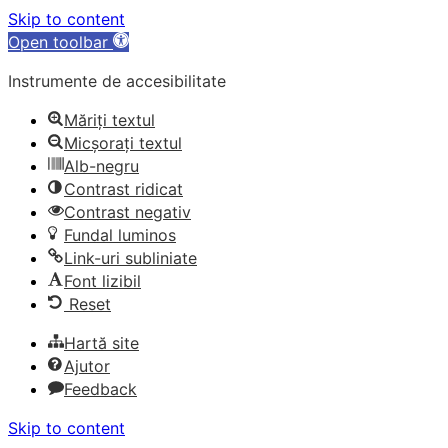
Skip to content
Open toolbar
Instrumente de accesibilitate
Măriți textul
Micșorați textul
Alb-negru
Contrast ridicat
Contrast negativ
Fundal luminos
Link-uri subliniate
Font lizibil
Reset
Hartă site
Ajutor
Feedback
Skip to content