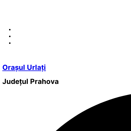
Orașul Urlați
Județul
Prahova