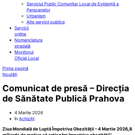
Serviciul Public Comunitar Local de Evidență a
Persoanelor
Urbanism
Alte servicii publice
Servicii
online
Nomenclatura
stradală
Monitorul
Oficial Local
Prima pagină
Noutăți
Comunicat de presă – Direcția
de Sănătate Publică Prahova
4 Martie 2026
în
Achiziții
Ziua Mondială de Luptă Împotriva Obezității – 4 Martie 2026
„8
miliarde de motive să acționăm împotriva obezității”