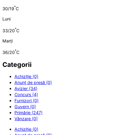
°
30/19
C
Luni
°
33/20
C
Marți
°
36/20
C
Categorii
Achiziție (0)
Anunț de presă (0)
Avizier (34)
Concurs (4)
Furnizori (0)
Guvern (0)
Primărie (247)
Vânzare (0)
Achiziție (0)