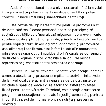
Acționând coordonat – de la nivel personal, până la nivelul
întregii societăți– putem influența evoluția obezității și putem
construi un mediu mai bun și mai echitabil pentru toți.
Este nevoie de implicarea tuturor pentru a promova un stil
de viață sănătos. Fiecare persoană poate să participe și să
susțină activitățile care încurajează mișcarea – de la evenimente
sportive locale și plimbări organizate, până la activități în aer liber
pentru copii și adulți. În același timp, adoptarea și promovarea
unei alimentații echilibrate, atât în familie, cât și în comunitate,
prin alegerea unor opțiuni nutritive și prin încurajarea consumului
de fructe și legume în școli, grădinițe și la locul de muncă,
reprezintă pași esențiali pentru prevenirea obezității.
Crearea unui mediu favorabil sănătății este esențial pentru a
controla obezitateași presupune implicarea activă în inițiativele
de la nivel local care sprijină amenajarea de parcuri, piste de
biciclete și spații de joacă sigure, facilitând astfel activitatea
fizică pentru toate vârstele. Totodată, este esențială susținerea
programelor educaționale derulate în școli și comunități, pentru a
îmbunătăți nivelul de informare privind nutriția și prevenirea
obezității.