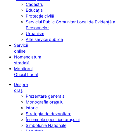
Cadastru
Educația
Protecție civilă
Serviciul Public Comunitar Local de Evidență a
Persoanelor
Urbanism
Alte servicii publice
Servicii
online
Nomenclatura
stradală
Monitorul
Oficial Local
Despre
oraș
Prezentare generală
Monografia orașului
Istoric
Strategia de dezvoltare
Însemnele specifice orașului
Simbolurile Naționale