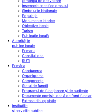
Strategia de dezvoltare
Însemnele specifice orașului
Simbolurile Naționale
Populația
Monumente istorice
Obiective locale
Turism
Publicație locală
Autoritățile
publice locale
Primarul
Consiliul local
RUTI
Primăria
Conducerea
Organigrama
Componența
Statul de funcții
Programul de funcționare și de audiențe
Documente comisia locală de fond funciar
Extrase din legislație
Instituțiile
și serviciile publice