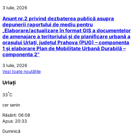
3 Iulie, 2026
Anunț nr.2 privind dezbaterea publică asupra
depunerii raportului de mediu pentru
„Elaborare/actualizare în format GIS a documentelor
de amenajare a teritoriului și de planificare urbană a
orașului Urlați, județul Prahova (PUG) – componenta
1 și elaborare Plan de Mobilitate Urbană Durabilă –
componenta 2”
3 Iulie, 2026
Vezi toate noutățile
Urlați
°
33
C
cer senin
Răsărit: 06:08
Apus: 20:33
Duminică