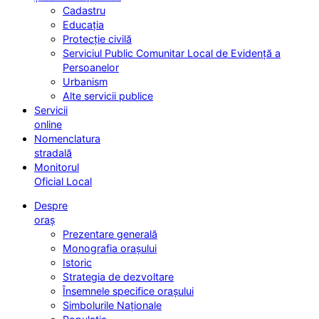
Cadastru
Educația
Protecție civilă
Serviciul Public Comunitar Local de Evidență a
Persoanelor
Urbanism
Alte servicii publice
Servicii
online
Nomenclatura
stradală
Monitorul
Oficial Local
Despre
oraș
Prezentare generală
Monografia orașului
Istoric
Strategia de dezvoltare
Însemnele specifice orașului
Simbolurile Naționale