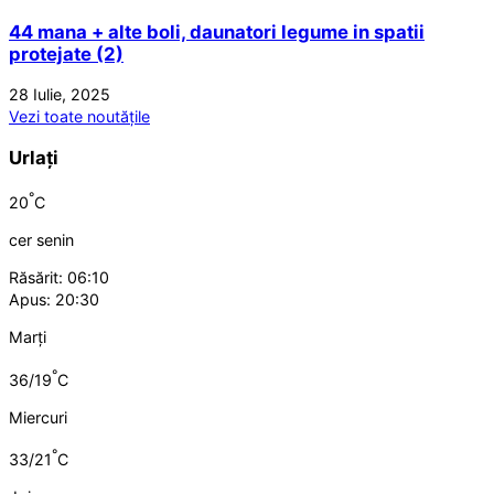
44 mana + alte boli, daunatori legume in spatii
protejate (2)
28 Iulie, 2025
Vezi toate noutățile
Urlați
°
20
C
cer senin
Răsărit: 06:10
Apus: 20:30
Marți
°
36/19
C
Miercuri
°
33/21
C