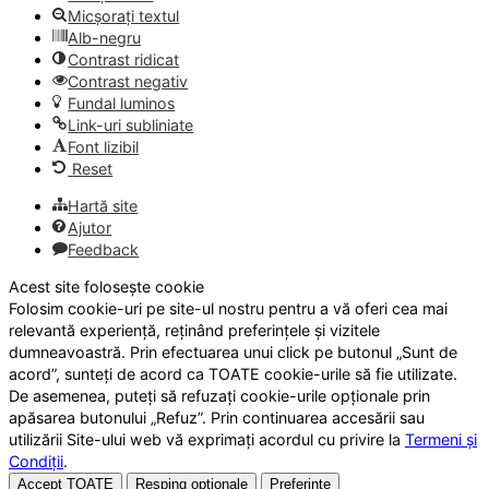
Micșorați textul
Alb-negru
Contrast ridicat
Contrast negativ
Fundal luminos
Link-uri subliniate
Font lizibil
Reset
Hartă site
Ajutor
Feedback
Acest site folosește cookie
Folosim cookie-uri pe site-ul nostru pentru a vă oferi cea mai
relevantă experiență, reținând preferințele și vizitele
dumneavoastră. Prin efectuarea unui click pe butonul „Sunt de
acord”, sunteți de acord ca TOATE cookie-urile să fie utilizate.
De asemenea, puteți să refuzați cookie-urile opționale prin
apăsarea butonului „Refuz”. Prin continuarea accesării sau
utilizării Site-ului web vă exprimați acordul cu privire la
Termeni și
Condiții
.
Accept TOATE
Resping opționale
Preferințe