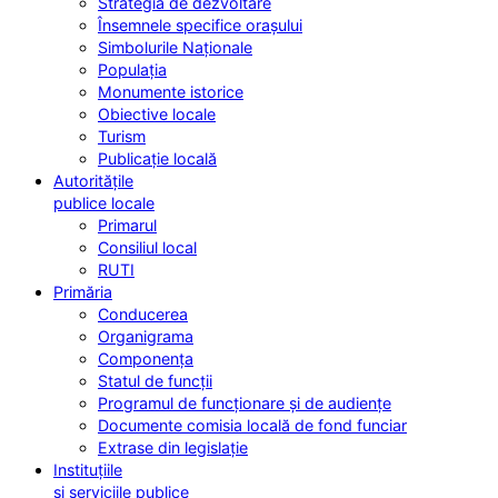
Strategia de dezvoltare
Însemnele specifice orașului
Simbolurile Naționale
Populația
Monumente istorice
Obiective locale
Turism
Publicație locală
Autoritățile
publice locale
Primarul
Consiliul local
RUTI
Primăria
Conducerea
Organigrama
Componența
Statul de funcții
Programul de funcționare și de audiențe
Documente comisia locală de fond funciar
Extrase din legislație
Instituțiile
și serviciile publice