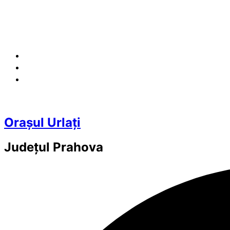
Orașul Urlați
Județul
Prahova