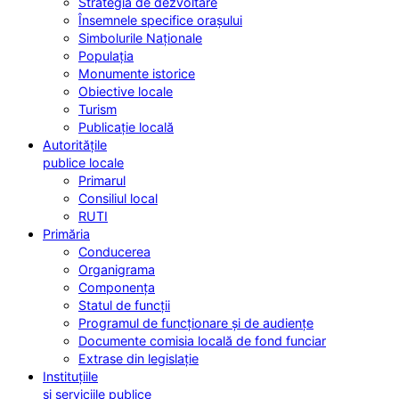
Strategia de dezvoltare
Însemnele specifice orașului
Simbolurile Naționale
Populația
Monumente istorice
Obiective locale
Turism
Publicație locală
Autoritățile
publice locale
Primarul
Consiliul local
RUTI
Primăria
Conducerea
Organigrama
Componența
Statul de funcții
Programul de funcționare și de audiențe
Documente comisia locală de fond funciar
Extrase din legislație
Instituțiile
și serviciile publice