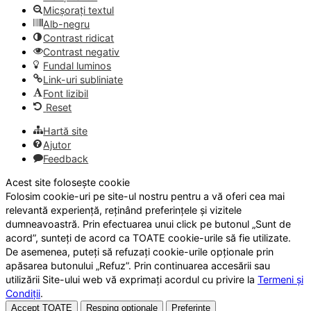
Micșorați textul
Alb-negru
Contrast ridicat
Contrast negativ
Fundal luminos
Link-uri subliniate
Font lizibil
Reset
Hartă site
Ajutor
Feedback
Acest site folosește cookie
Folosim cookie-uri pe site-ul nostru pentru a vă oferi cea mai
relevantă experiență, reținând preferințele și vizitele
dumneavoastră. Prin efectuarea unui click pe butonul „Sunt de
acord”, sunteți de acord ca TOATE cookie-urile să fie utilizate.
De asemenea, puteți să refuzați cookie-urile opționale prin
apăsarea butonului „Refuz”. Prin continuarea accesării sau
utilizării Site-ului web vă exprimați acordul cu privire la
Termeni și
Condiții
.
Accept TOATE
Resping opționale
Preferințe