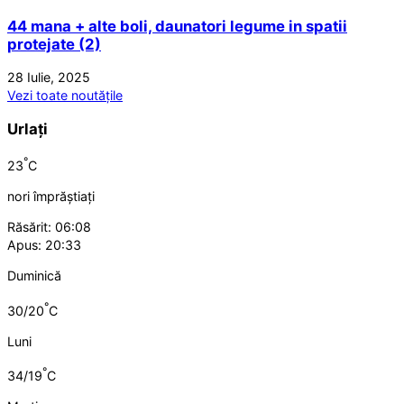
44 mana + alte boli, daunatori legume in spatii
protejate (2)
28 Iulie, 2025
Vezi toate noutățile
Urlați
°
23
C
nori împrăștiați
Răsărit: 06:08
Apus: 20:33
Duminică
°
30/20
C
Luni
°
34/19
C