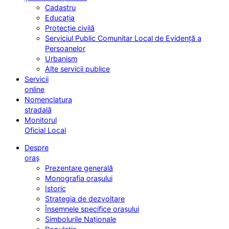
Cadastru
Educația
Protecție civilă
Serviciul Public Comunitar Local de Evidență a
Persoanelor
Urbanism
Alte servicii publice
Servicii
online
Nomenclatura
stradală
Monitorul
Oficial Local
Despre
oraș
Prezentare generală
Monografia orașului
Istoric
Strategia de dezvoltare
Însemnele specifice orașului
Simbolurile Naționale