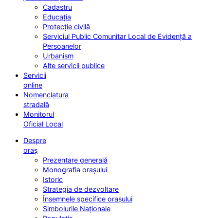
Cadastru
Educația
Protecție civilă
Serviciul Public Comunitar Local de Evidență a
Persoanelor
Urbanism
Alte servicii publice
Servicii
online
Nomenclatura
stradală
Monitorul
Oficial Local
Despre
oraș
Prezentare generală
Monografia orașului
Istoric
Strategia de dezvoltare
Însemnele specifice orașului
Simbolurile Naționale