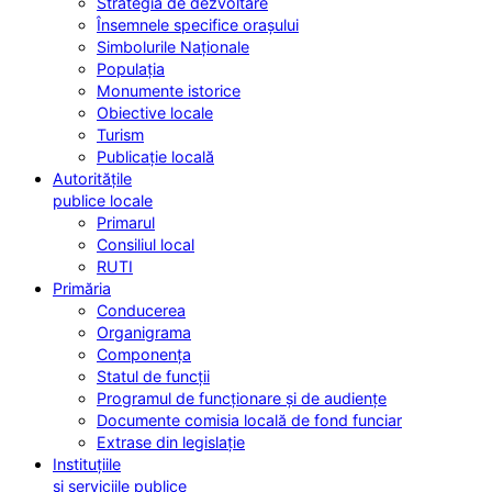
Strategia de dezvoltare
Însemnele specifice orașului
Simbolurile Naționale
Populația
Monumente istorice
Obiective locale
Turism
Publicație locală
Autoritățile
publice locale
Primarul
Consiliul local
RUTI
Primăria
Conducerea
Organigrama
Componența
Statul de funcții
Programul de funcționare și de audiențe
Documente comisia locală de fond funciar
Extrase din legislație
Instituțiile
și serviciile publice