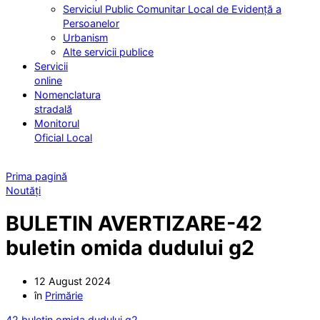
Serviciul Public Comunitar Local de Evidență a
Persoanelor
Urbanism
Alte servicii publice
Servicii
online
Nomenclatura
stradală
Monitorul
Oficial Local
Prima pagină
Noutăți
BULETIN AVERTIZARE-42
buletin omida dudului g2
12 August 2024
în
Primărie
42 buletin omida dudului g2