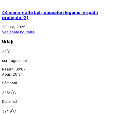
44 mana + alte boli, daunatori legume in spatii
protejate (2)
28 Iulie, 2025
Vezi toate noutățile
Urlați
°
32
C
cer fragmentat
Răsărit: 06:07
Apus: 20:34
Sâmbătă
°
32/21
C
Duminică
°
32/19
C