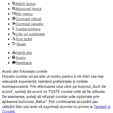
Măriți textul
Micșorați textul
Alb-negru
Contrast ridicat
Contrast negativ
Fundal luminos
Link-uri subliniate
Font lizibil
Reset
Hartă site
Ajutor
Feedback
Acest site folosește cookie
Folosim cookie-uri pe site-ul nostru pentru a vă oferi cea mai
relevantă experiență, reținând preferințele și vizitele
dumneavoastră. Prin efectuarea unui click pe butonul „Sunt de
acord”, sunteți de acord ca TOATE cookie-urile să fie utilizate.
De asemenea, puteți să refuzați cookie-urile opționale prin
apăsarea butonului „Refuz”. Prin continuarea accesării sau
utilizării Site-ului web vă exprimați acordul cu privire la
Termeni și
Condiții
.