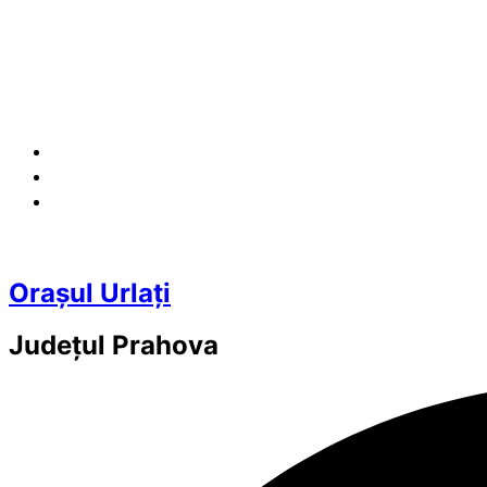
Orașul Urlați
Județul
Prahova