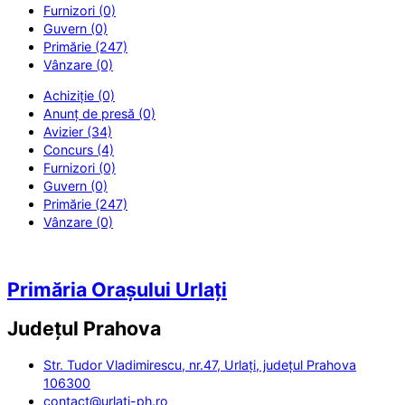
Furnizori (0)
Guvern (0)
Primărie (247)
Vânzare (0)
Achiziție (0)
Anunț de presă (0)
Avizier (34)
Concurs (4)
Furnizori (0)
Guvern (0)
Primărie (247)
Vânzare (0)
Primăria Orașului Urlați
Județul
Prahova
Str. Tudor Vladimirescu, nr.47, Urlați, județul Prahova
106300
contact@urlati-ph.ro