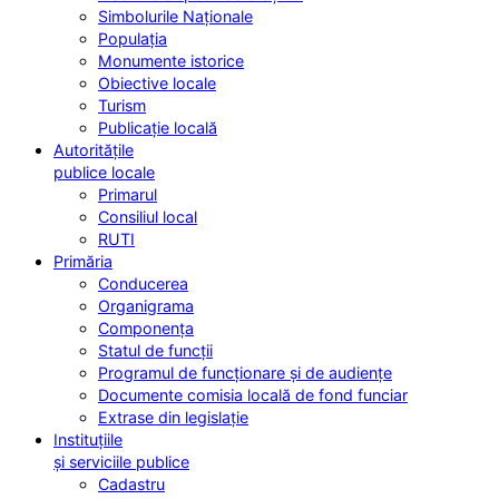
Simbolurile Naționale
Populația
Monumente istorice
Obiective locale
Turism
Publicație locală
Autoritățile
publice locale
Primarul
Consiliul local
RUTI
Primăria
Conducerea
Organigrama
Componența
Statul de funcții
Programul de funcționare și de audiențe
Documente comisia locală de fond funciar
Extrase din legislație
Instituțiile
și serviciile publice
Cadastru