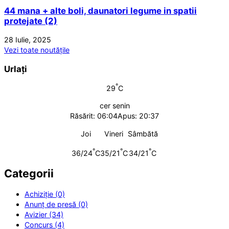
44 mana + alte boli, daunatori legume in spatii
protejate (2)
28 Iulie, 2025
Vezi toate noutățile
Urlați
°
29
C
cer senin
Răsărit: 06:04
Apus: 20:37
Joi
Vineri
Sâmbătă
°
°
°
36/24
C
35/21
C
34/21
C
Categorii
Achiziție (0)
Anunț de presă (0)
Avizier (34)
Concurs (4)