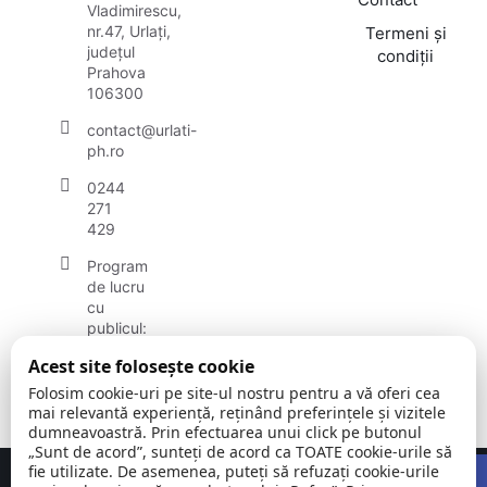
Vladimirescu,
nr.47, Urlați,
Termeni și
județul
condiții
Prahova
106300
contact@urlati-
ph.ro
0244
271
429
Program
de lucru
cu
publicul:
luni -
Acest site folosește cookie
vineri
08:00 -
Folosim cookie-uri pe site-ul nostru pentru a vă oferi cea
16:30
mai relevantă experiență, reținând preferințele și vizitele
dumneavoastră. Prin efectuarea unui click pe butonul
„Sunt de acord”, sunteți de acord ca TOATE cookie-urile să
Open
fie utilizate. De asemenea, puteți să refuzați cookie-urile
Concept realizat de
Big Media Relații Publice SRL