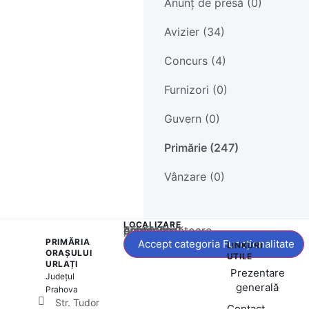
Anunț de presă (0)
Avizier (34)
Concurs (4)
Furnizori (0)
Guvern (0)
Primărie (247)
Vânzare (0)
LOCALIZARE
Acest conținut este blocat până când acceptați categoria corespunzătoare de cookie-uri.
PRIMĂRIA
Accept categoria Funcționalitate
LINKURI
ORAȘULUI
UTILE
URLAȚI
Prezentare
Județul
generală
Prahova
Str. Tudor
Contact