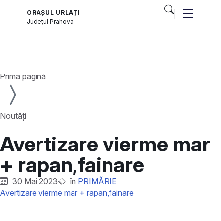
ORAȘUL URLAȚI
Județul
Prahova
Prima pagină
Noutăți
Avertizare vierme mar
+ rapan,fainare
30 Mai 2023
în
PRIMĂRIE
Avertizare vierme mar + rapan,fainare