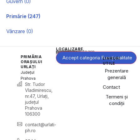
Guvern (0)
Primărie (247)
Vânzare (0)
LOCALIZARE
Acest conținut este blocat până când acceptați categoria corespunzătoare de cookie-uri.
PRIMĂRIA
Accept categoria Funcționalitate
LINKURI
ORAȘULUI
UTILE
URLAȚI
Prezentare
Județul
generală
Prahova
Str. Tudor
Contact
Vladimirescu,
nr.47, Urlați,
Termeni și
județul
condiții
Prahova
106300
contact@urlati-
ph.ro