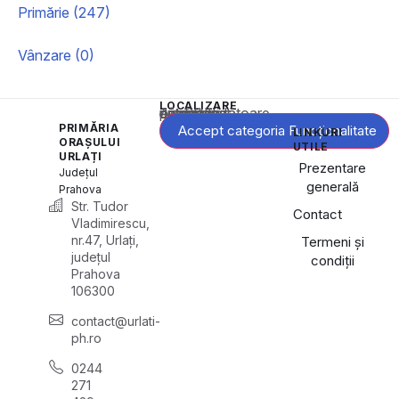
Primărie (247)
Vânzare (0)
LOCALIZARE
Acest conținut este blocat până când acceptați categoria corespunzătoare de cookie-uri.
PRIMĂRIA
Accept categoria Funcționalitate
LINKURI
ORAȘULUI
UTILE
URLAȚI
Prezentare
Județul
generală
Prahova
Str. Tudor
Contact
Vladimirescu,
nr.47, Urlați,
Termeni și
județul
condiții
Prahova
106300
contact@urlati-
ph.ro
0244
271