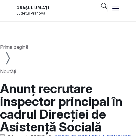
ORAȘUL URLAȚI
Județul
Prahova
și serviciile publice
Prima pagină
Noutăți
Anunț recrutare
inspector principal în
cadrul Direcției de
Asistență Socială