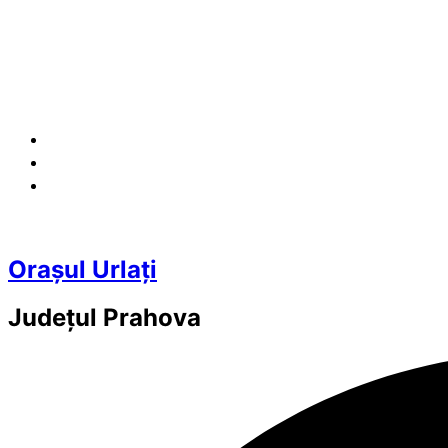
Orașul Urlați
Județul
Prahova