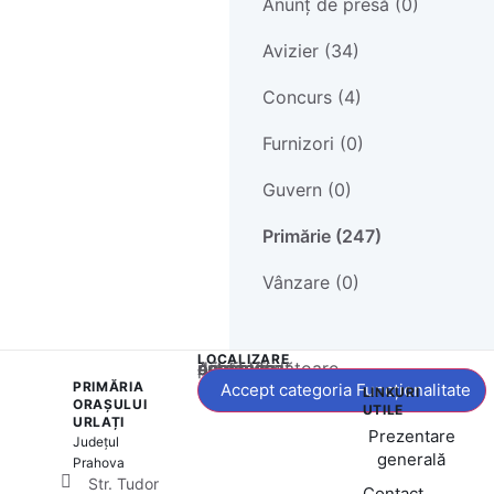
Anunț de presă (0)
Avizier (34)
Concurs (4)
Furnizori (0)
Guvern (0)
Primărie (247)
Vânzare (0)
LOCALIZARE
Acest conținut este blocat până când acceptați categoria corespunzătoare de cookie-uri.
PRIMĂRIA
Accept categoria Funcționalitate
LINKURI
ORAȘULUI
UTILE
URLAȚI
Prezentare
Județul
generală
Prahova
Str. Tudor
Contact