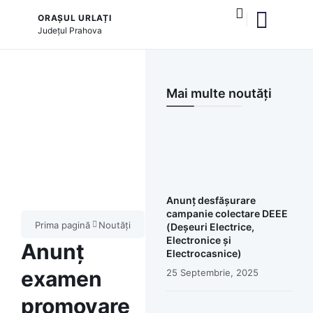
ORAȘUL URLAȚI
Județul
Prahova
și serviciile publice
Mai multe noutăți
Anunț desfășurare
campanie colectare DEEE
Prima pagină
Noutăți
(Deșeuri Electrice,
Electronice și
Anunț
Electrocasnice)
examen
25 Septembrie, 2025
promovare