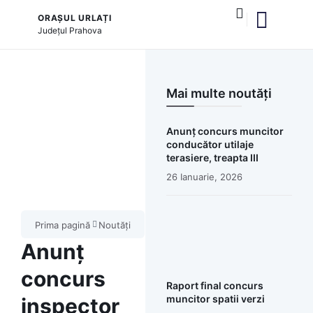
ORAȘUL URLAȚI
Județul
Prahova
și serviciile publice
Mai multe noutăți
Anunț concurs muncitor
conducător utilaje
terasiere, treapta III
26 Ianuarie, 2026
Prima pagină
Noutăți
Anunț
concurs
Raport final concurs
muncitor spatii verzi
inspector