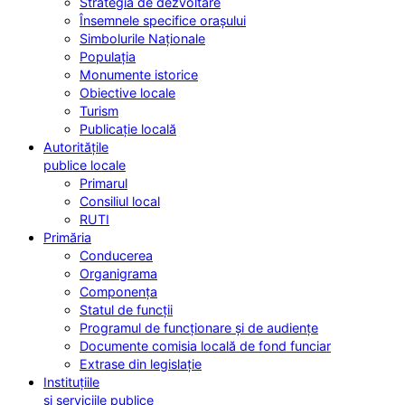
Strategia de dezvoltare
Însemnele specifice orașului
Simbolurile Naționale
Populația
Monumente istorice
Obiective locale
Turism
Publicație locală
Autoritățile
publice locale
Primarul
Consiliul local
RUTI
Primăria
Conducerea
Organigrama
Componența
Statul de funcții
Programul de funcționare și de audiențe
Documente comisia locală de fond funciar
Extrase din legislație
Instituțiile
și serviciile publice