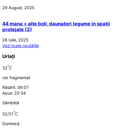
29 August, 2025
44 mana + alte boli, daunatori legume in spatii
protejate (2)
28 Iulie, 2025
Vezi toate noutățile
Urlați
°
32
C
cer fragmentat
Răsărit: 06:07
Apus: 20:34
Sâmbătă
°
32/21
C
Duminică