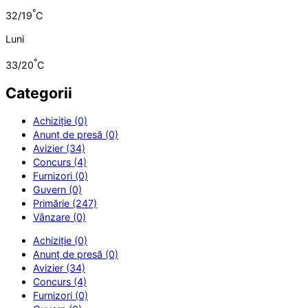
°
32/19
C
Luni
°
33/20
C
Categorii
Achiziție (0)
Anunț de presă (0)
Avizier (34)
Concurs (4)
Furnizori (0)
Guvern (0)
Primărie (247)
Vânzare (0)
Achiziție (0)
Anunț de presă (0)
Avizier (34)
Concurs (4)
Furnizori (0)