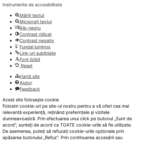
Instrumente de accesibilitate
Măriți textul
Micșorați textul
Alb-negru
Contrast ridicat
Contrast negativ
Fundal luminos
Link-uri subliniate
Font lizibil
Reset
Hartă site
Ajutor
Feedback
Acest site folosește cookie
Folosim cookie-uri pe site-ul nostru pentru a vă oferi cea mai
relevantă experiență, reținând preferințele și vizitele
dumneavoastră. Prin efectuarea unui click pe butonul „Sunt de
acord”, sunteți de acord ca TOATE cookie-urile să fie utilizate.
De asemenea, puteți să refuzați cookie-urile opționale prin
apăsarea butonului „Refuz”. Prin continuarea accesării sau