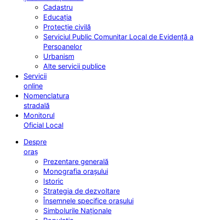
Cadastru
Educația
Protecție civilă
Serviciul Public Comunitar Local de Evidență a
Persoanelor
Urbanism
Alte servicii publice
Servicii
online
Nomenclatura
stradală
Monitorul
Oficial Local
Despre
oraș
Prezentare generală
Monografia orașului
Istoric
Strategia de dezvoltare
Însemnele specifice orașului
Simbolurile Naționale