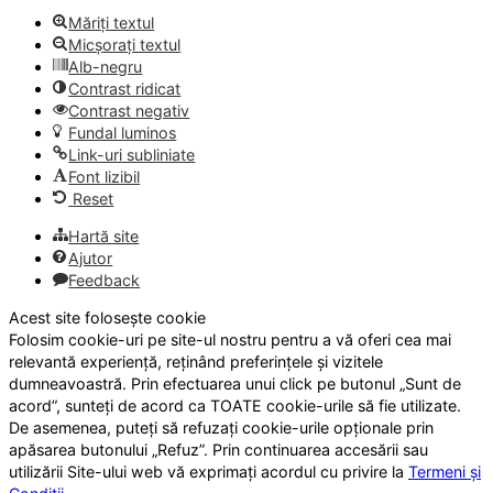
Măriți textul
Micșorați textul
Alb-negru
Contrast ridicat
Contrast negativ
Fundal luminos
Link-uri subliniate
Font lizibil
Reset
Hartă site
Ajutor
Feedback
Acest site folosește cookie
Folosim cookie-uri pe site-ul nostru pentru a vă oferi cea mai
relevantă experiență, reținând preferințele și vizitele
dumneavoastră. Prin efectuarea unui click pe butonul „Sunt de
acord”, sunteți de acord ca TOATE cookie-urile să fie utilizate.
De asemenea, puteți să refuzați cookie-urile opționale prin
apăsarea butonului „Refuz”. Prin continuarea accesării sau
utilizării Site-ului web vă exprimați acordul cu privire la
Termeni și