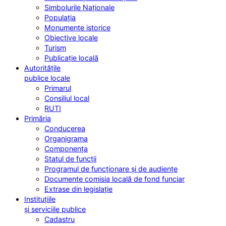
Simbolurile Naționale
Populația
Monumente istorice
Obiective locale
Turism
Publicație locală
Autoritățile
publice locale
Primarul
Consiliul local
RUTI
Primăria
Conducerea
Organigrama
Componența
Statul de funcții
Programul de funcționare și de audiențe
Documente comisia locală de fond funciar
Extrase din legislație
Instituțiile
și serviciile publice
Cadastru