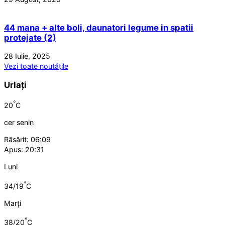
44 mana + alte boli, daunatori legume in spatii
protejate (2)
28 Iulie, 2025
Vezi toate noutățile
Urlați
°
20
C
cer senin
Răsărit: 06:09
Apus: 20:31
Luni
°
34/19
C
Marți
°
38/20
C