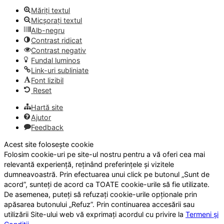
Măriți textul
Micșorați textul
Alb-negru
Contrast ridicat
Contrast negativ
Fundal luminos
Link-uri subliniate
Font lizibil
Reset
Hartă site
Ajutor
Feedback
Acest site folosește cookie
Folosim cookie-uri pe site-ul nostru pentru a vă oferi cea mai
relevantă experiență, reținând preferințele și vizitele
dumneavoastră. Prin efectuarea unui click pe butonul „Sunt de
acord”, sunteți de acord ca TOATE cookie-urile să fie utilizate.
De asemenea, puteți să refuzați cookie-urile opționale prin
apăsarea butonului „Refuz”. Prin continuarea accesării sau
utilizării Site-ului web vă exprimați acordul cu privire la
Termeni și