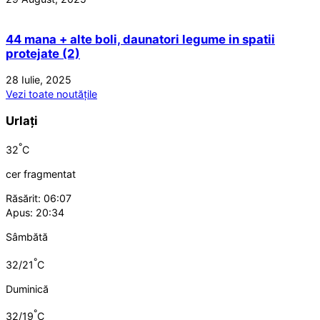
44 mana + alte boli, daunatori legume in spatii
protejate (2)
28 Iulie, 2025
Vezi toate noutățile
Urlați
°
32
C
cer fragmentat
Răsărit: 06:07
Apus: 20:34
Sâmbătă
°
32/21
C
Duminică
°
32/19
C