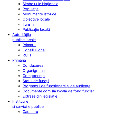
Simbolurile Naționale
Populația
Monumente istorice
Obiective locale
Turism
Publicație locală
Autoritățile
publice locale
Primarul
Consiliul local
RUTI
Primăria
Conducerea
Organigrama
Componența
Statul de funcții
Programul de funcționare și de audiențe
Documente comisia locală de fond funciar
Extrase din legislație
Instituțiile
și serviciile publice
Cadastru