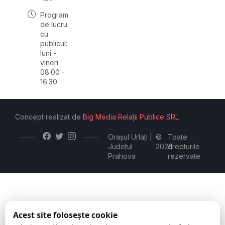
Program
de lucru
cu
publicul:
luni -
vineri
08:00 -
16:30
Concept realizat de
Big Media Relații Publice SRL
Orașul Urlați |
©
Toate
Județul
2026
drepturile
Prahova
rezervate
Acest site folosește cookie