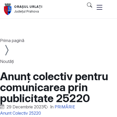
ORAȘUL URLAȚI
Județul
Prahova
și serviciile publice
Prima pagină
Noutăți
Anunț colectiv pentru
comunicarea prin
publicitate 25220
29 Decembrie 2023
în
PRIMĂRIE
Anunt Colectiv 25220