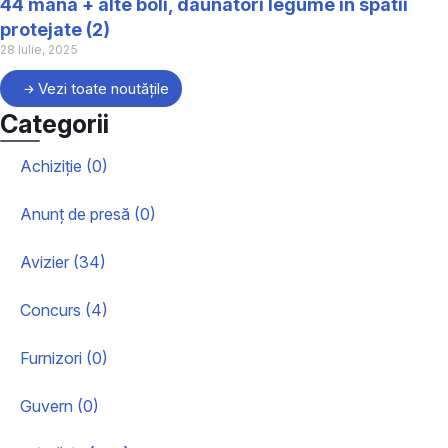
44 mana + alte boli, daunatori legume in spatii
protejate (2)
28 Iulie, 2025
Vezi toate noutățile
Categorii
Achiziție (0)
Anunț de presă (0)
Avizier (34)
Concurs (4)
Furnizori (0)
Guvern (0)