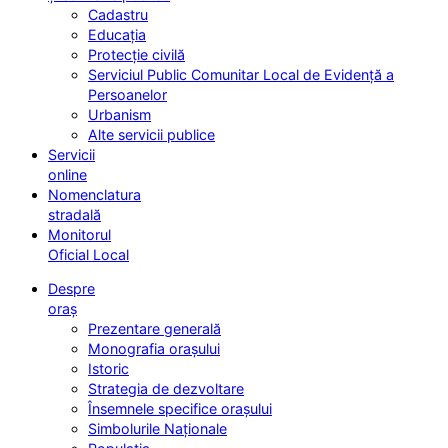
Cadastru
Educația
Protecție civilă
Serviciul Public Comunitar Local de Evidență a
Persoanelor
Urbanism
Alte servicii publice
Servicii
online
Nomenclatura
stradală
Monitorul
Oficial Local
Despre
oraș
Prezentare generală
Monografia orașului
Istoric
Strategia de dezvoltare
Însemnele specifice orașului
Simbolurile Naționale