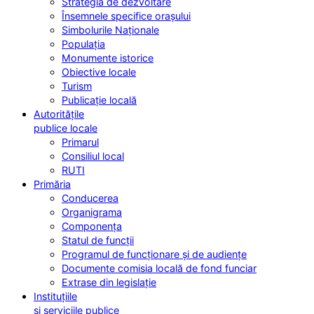
Strategia de dezvoltare
Însemnele specifice orașului
Simbolurile Naționale
Populația
Monumente istorice
Obiective locale
Turism
Publicație locală
Autoritățile
publice locale
Primarul
Consiliul local
RUTI
Primăria
Conducerea
Organigrama
Componența
Statul de funcții
Programul de funcționare și de audiențe
Documente comisia locală de fond funciar
Extrase din legislație
Instituțiile
și serviciile publice