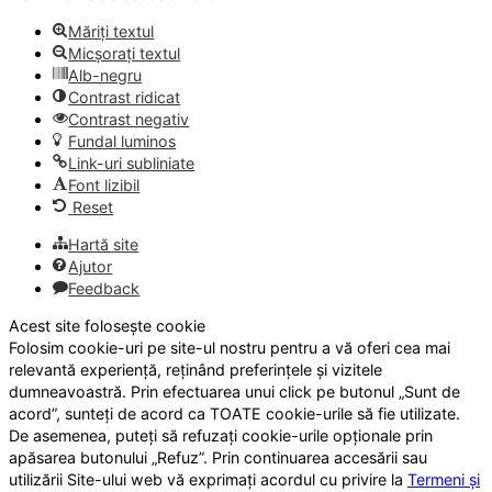
Măriți textul
Micșorați textul
Alb-negru
Contrast ridicat
Contrast negativ
Fundal luminos
Link-uri subliniate
Font lizibil
Reset
Hartă site
Ajutor
Feedback
Acest site folosește cookie
Folosim cookie-uri pe site-ul nostru pentru a vă oferi cea mai
relevantă experiență, reținând preferințele și vizitele
dumneavoastră. Prin efectuarea unui click pe butonul „Sunt de
acord”, sunteți de acord ca TOATE cookie-urile să fie utilizate.
De asemenea, puteți să refuzați cookie-urile opționale prin
apăsarea butonului „Refuz”. Prin continuarea accesării sau
utilizării Site-ului web vă exprimați acordul cu privire la
Termeni și