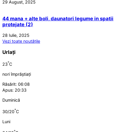
29 August, 2025
44 mana + alte boli, daunatori legume in spatii
protejate (2)
28 Iulie, 2025
Vezi toate noutățile
Urlați
°
23
C
nori împrăștiați
Răsărit: 06:08
Apus: 20:33
Duminică
°
30/20
C
Luni
°