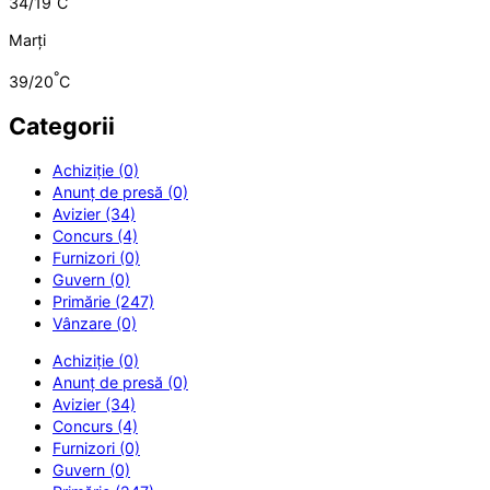
34/19
C
Marți
°
39/20
C
Categorii
Achiziție (0)
Anunț de presă (0)
Avizier (34)
Concurs (4)
Furnizori (0)
Guvern (0)
Primărie (247)
Vânzare (0)
Achiziție (0)
Anunț de presă (0)
Avizier (34)
Concurs (4)
Furnizori (0)
Guvern (0)