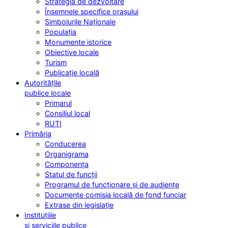
Strategia de dezvoltare
Însemnele specifice orașului
Simbolurile Naționale
Populația
Monumente istorice
Obiective locale
Turism
Publicație locală
Autoritățile
publice locale
Primarul
Consiliul local
RUTI
Primăria
Conducerea
Organigrama
Componența
Statul de funcții
Programul de funcționare și de audiențe
Documente comisia locală de fond funciar
Extrase din legislație
Instituțiile
și serviciile publice