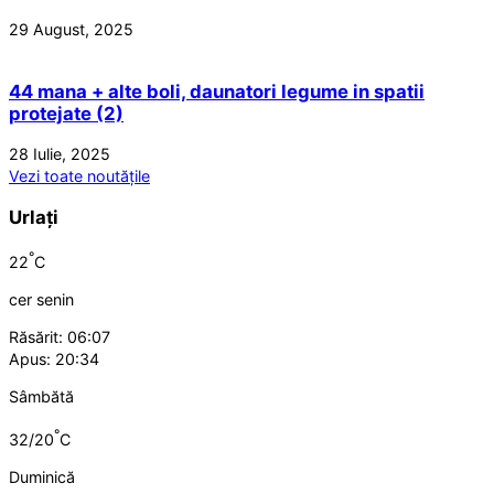
29 August, 2025
44 mana + alte boli, daunatori legume in spatii
protejate (2)
28 Iulie, 2025
Vezi toate noutățile
Urlați
°
22
C
cer senin
Răsărit: 06:07
Apus: 20:34
Sâmbătă
°
32/20
C
Duminică