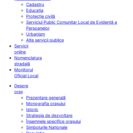
Cadastru
Educația
Protecție civilă
Serviciul Public Comunitar Local de Evidență a
Persoanelor
Urbanism
Alte servicii publice
Servicii
online
Nomenclatura
stradală
Monitorul
Oficial Local
Despre
oraș
Prezentare generală
Monografia orașului
Istoric
Strategia de dezvoltare
Însemnele specifice orașului
Simbolurile Naționale