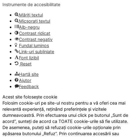
Instrumente de accesibilitate
Măriți textul
Micșorați textul
Alb-negru
Contrast ridicat
Contrast negativ
Fundal luminos
Link-uri subliniate
Font lizibil
Reset
Hartă site
Ajutor
Feedback
Acest site folosește cookie
Folosim cookie-uri pe site-ul nostru pentru a vă oferi cea mai
relevantă experiență, reținând preferințele și vizitele
dumneavoastră. Prin efectuarea unui click pe butonul „Sunt de
acord”, sunteți de acord ca TOATE cookie-urile să fie utilizate.
De asemenea, puteți să refuzați cookie-urile opționale prin
apăsarea butonului „Refuz”. Prin continuarea accesării sau